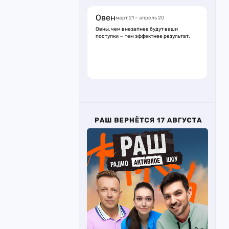
Овен
март 21 – апрель 20
Овны, чем внезапнее будут ваши
поступки — тем эффектнее результат.