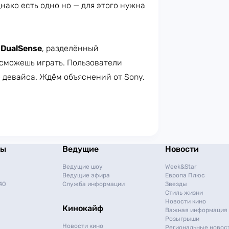
нако есть одно но — для этого нужна
DualSense
, разделённый
 сможешь играть. Пользователи
 девайса. Ждём объяснений от Sony.
мы
Ведущие
Новости
Ведущие шоу
Week&Star
Ведущие эфира
Европа Плюс
40
Служба информации
Звезды
Стиль жизни
Новости кино
Кинокайф
Важная информация
Розыгрыши
Новости кино
Региональные новос