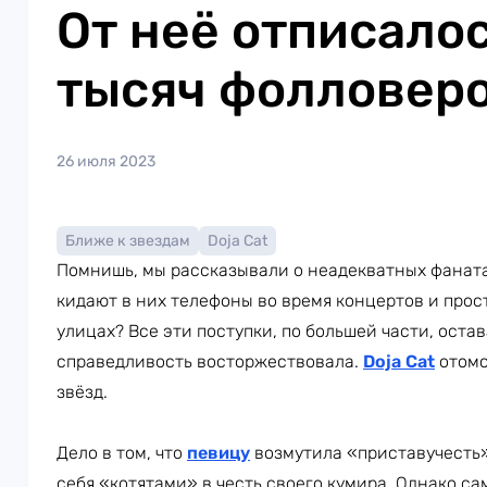
От неё отписало
тысяч фолловер
26 июля 2023
Ближе к звездам
Doja Cat
Помнишь, мы рассказывали о неадекватных фаната
кидают в них телефоны во время концертов и прос
улицах? Все эти поступки, по большей части, ост
справедливость восторжествовала.
Doja Cat
отомс
звёзд.
Дело в том, что
певицу
возмутила «приставучесть»
себя «котятами» в честь своего кумира. Однако са