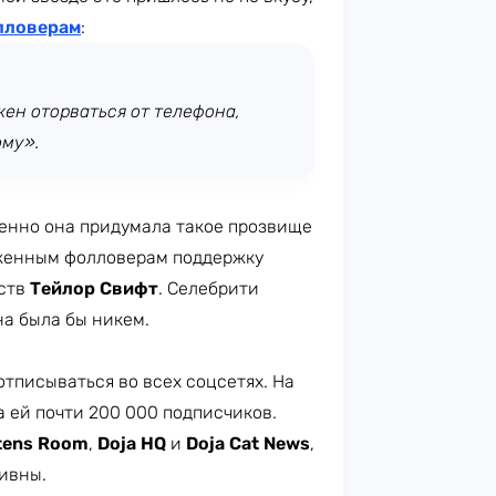
лловерам
:
жен оторваться от телефона,
ому».
енно она придумала такое прозвище
женным фолловерам поддержку
еств
Тейлор Свифт
. Селебрити
на была бы никем.
отписываться во всех соцсетях. На
а ей почти 200 000 подписчиков.
ttens Room
,
Doja HQ
и
Doja Cat News
,
ивны.