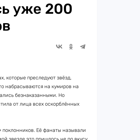
сь уже 200
ов
х, которые преследуют звёзд,
то набрасываются на кумиров на
авались безнаказанными. Но
тила от лица всех оскорблённых
 поклонников. Её фанаты называли
мой звезде это пришлось не по вкусу,