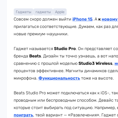
Гаджеты
гаджеты
Apple
Совсем скоро должен выйти
iPhone 15
. А
к
новому
прилагаться соответствующие. Думаем, как раз дл
новые премиум-наушники.
Гаджет называется
Studio Pro
. Он представляет с
бренда
Beats
. Дизайн ты точно узнаешь, а вот нап
сравнению с прошлой моделью
Studio3 Wireless
,
н
процентов эффективнее. Магниты динамиков сдела
микрофона.
Функциональность
тоже на высоте.
Beats Studio Pro может подключаться как к iOS-, та
проводным или беспроводным способом. Девайс т
которые стоит выбирать под ситуацию. Например, 
поиграть
, твой вариант — «Развлечения». Гаджет 