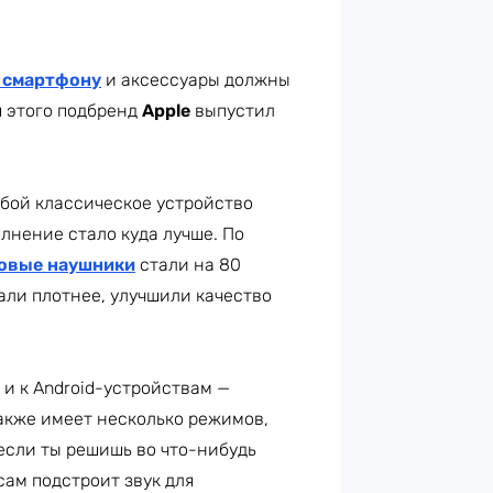
 смартфону
и аксессуары должны
я этого подбренд
Apple
выпустил
обой классическое устройство
олнение стало куда лучше. По
овые наушники
стали на 80
ли плотнее, улучшили качество
к и к Android-устройствам —
акже имеет несколько режимов,
если ты решишь во что-нибудь
сам подстроит звук для