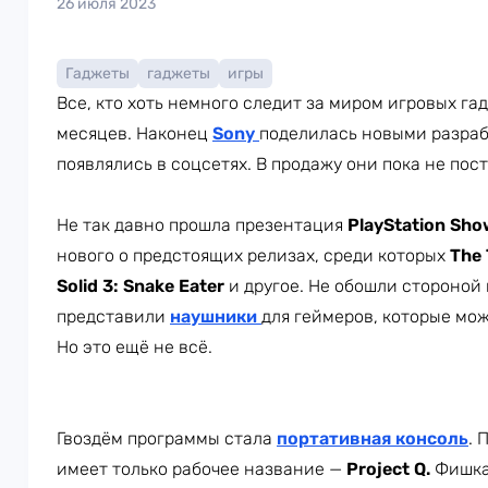
26 июля 2023
Гаджеты
гаджеты
игры
Все, кто хоть немного следит за миром игровых га
месяцев. Наконец
Sony
поделилась новыми разраб
появлялись в соцсетях. В продажу они пока не пос
Не так давно прошла презентация
PlayStation Sh
нового о предстоящих релизах, среди которых
The 
Solid 3: Snake Eater
и другое. Не обошли стороной 
представили
наушники
для геймеров, которые мо
Но это ещё не всё.
Гвоздём программы стала
портативная консоль
. 
имеет только рабочее название —
Project Q.
Фишка 