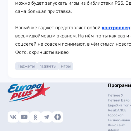
можно будет запускать игры из библиотеки PS5. Од
сама большая приставка.
Новый же гаджет представляет собой
контроллер
восьмидюймовым экраном. На нём-то ты как раз и
соцсетей не совсем понимают, в чём смысл нового
Фото: скриншоты видео
Гаджеты
гаджеты
игры
Програм
Летнее У
Летний Вайб
ЕвроХит Топ 
ResiDANCE
Гороскоп
Бизнес-ланч
КиноКайф
Афиша