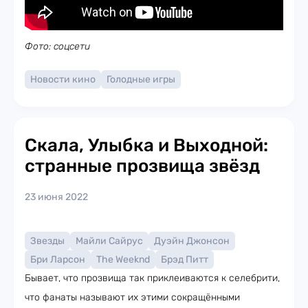
Фото: соцсети
Новости кино
Голодные игры
Скала, Улыбка и Выходной:
странные прозвища звёзд
23 июня 2022
Звезды
Майли Сайрус
Дуэйн Джонсон
Бри Ларсон
The Weeknd
Брэд Питт
Бывает, что прозвища так приклеиваются к селебрити,
что фанаты называют их этими сокращёнными