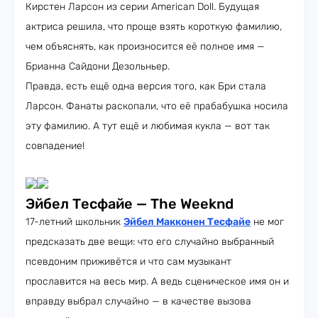
Кирстен Ларсон из серии American Doll. Будущая
актриса решила, что проще взять короткую фамилию,
чем объяснять, как произносится её полное имя —
Брианна Сайдони Дезольньер.
Правда, есть ещё одна версия того, как Бри стала
Ларсон. Фанаты раскопали, что её прабабушка носила
эту фамилию. А тут ещё и любимая кукла — вот так
совпадение!
Эйбел Тесфайе — The Weeknd
17-летний школьник
Эйбел Макконен Тесфайе
не мог
предсказать две вещи: что его случайно выбранный
псевдоним приживётся и что сам музыкант
прославится на весь мир. А ведь сценическое имя он и
вправду выбрал случайно — в качестве вызова