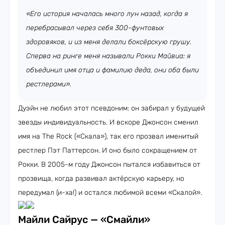
«Его история началась много лун назад, когда я
перебрасывал через себя 300-фунтовых
здоровяков, и из меня делали боксёрскую грушу.
Сперва на ринге меня называли Рокки Майвиа: я
объединил имя отца и фамилию деда, они оба были
рестлерами».
Дуэйн не любил этот псевдоним: он забирал у будущей
звезды индивидуальность. И вскоре Джонсон сменил
имя на The Rock («Скала»), так его прозвал именитый
рестлер Пэт Паттерсон. И оно было сокращением от
Рокки. В 2005-м году Джонсон пытался избавиться от
прозвища, когда развивал актёрскую карьеру, но
передумал (и-ха!) и остался любимой всеми «Скалой».
Майли Сайрус — «Смайли»