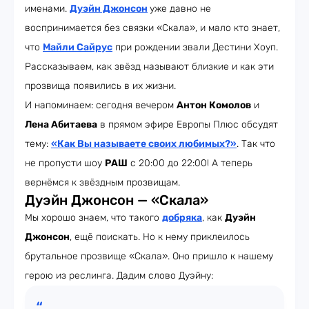
именами.
Дуэйн Джонсон
уже давно не
воспринимается без связки «Скала», и мало кто знает,
что
Майли Сайрус
при рождении звали Дестини Хоуп.
Рассказываем, как звёзд называют близкие и как эти
прозвища появились в их жизни.
И напоминаем: сегодня вечером
Антон Комолов
и
Лена Абитаева
в прямом эфире Европы Плюс обсудят
тему:
«Как Вы называете своих любимых?»
. Так что
не пропусти шоу
РАШ
с 20:00 до 22:00! А теперь
вернёмся к звёздным прозвищам.
Дуэйн Джонсон — «Скала»
Мы хорошо знаем, что такого
добряка
, как
Дуэйн
Джонсон
, ещё поискать. Но к нему приклеилось
брутальное прозвище «Скала». Оно пришло к нашему
герою из реслинга. Дадим слово Дуэйну: