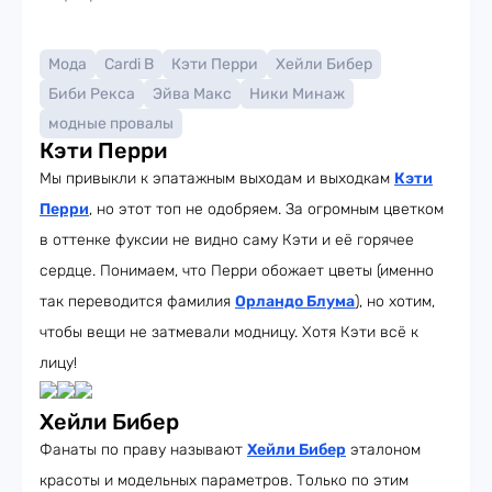
Мода
Cardi B
Кэти Перри
Хейли Бибер
Биби Рекса
Эйва Макс
Ники Минаж
модные провалы
Кэти Перри
Мы привыкли к эпатажным выходам и выходкам
Кэти
Перри
, но этот топ не одобряем. За огромным цветком
в оттенке фуксии не видно саму Кэти и её горячее
сердце. Понимаем, что Перри обожает цветы (именно
так переводится фамилия
Орландо Блума
), но хотим,
чтобы вещи не затмевали модницу. Хотя Кэти всё к
лицу!
Хейли Бибер
Фанаты по праву называют
Хейли Бибер
эталоном
красоты и модельных параметров. Только по этим