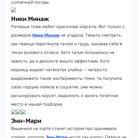
солнечной погоды.
Ники Минаж
Рэперша тоже любит красочные корсеты. Вот только с
размером
Ники Минаж
не угадала. Тяжело смотреть,
как певица перетянула талию и грудь, заковав себя в
тиски розового атласа. Зато талия получилась на
зависть, да и декольте вышло эффектным. Хотя
модницу выдает натянутая улыбка — непросто
выдерживать такие эксперименты. Ники, ты получила
свою порцию лайков в соцсетях, уже можно
расшнуровать корсет, выдохнуть и занять почётное
место в нашей подборке.
Энн-Мари
Вишенкой на торте станет история про оранжевое
одеяло, которое
Энн-Мари
носит как куртку. Певица не