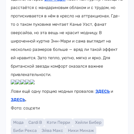
расстаётся с мандариновым облаком и с трудом, но
протискивается в нём в кресло на аттракционах. Где-
то о таком пуховике мечтает Канье Уэст, фанат
оверсайза, но эта вещь не красит модницу. В
широченной куртке Энн-Мари и сама выглядит на
несколько размеров больше — вряд ли такой эффект
ей нравится. Зато тепло, уютно, мягко и ярко. Для
британской звезды комфорт оказался важнее
привлекательности.
Лови ещё одну порцию модных провалов:
ЗДЕСЬ
и
ЗДЕСЬ
.
Фото: соцсети
Мода
Cardi B
Кэти Перри
Хейли Бибер
Биби Рекса
Эйва Макс
Ники Минаж