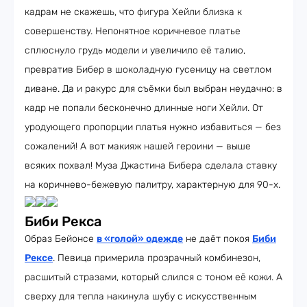
кадрам не скажешь, что фигура Хейли близка к
совершенству. Непонятное коричневое платье
сплюснуло грудь модели и увеличило её талию,
превратив Бибер в шоколадную гусеницу на светлом
диване. Да и ракурс для съёмки был выбран неудачно: в
кадр не попали бесконечно длинные ноги Хейли. От
уродующего пропорции платья нужно избавиться — без
сожалений! А вот макияж нашей героини — выше
всяких похвал! Муза Джастина Бибера сделала ставку
на коричнево-бежевую палитру, характерную для 90-х.
Биби Рекса
Образ Бейонсе
в «голой» одежде
не даёт покоя
Биби
Рексе
. Певица примерила прозрачный комбинезон,
расшитый стразами, который слился с тоном её кожи. А
сверху для тепла накинула шубу с искусственным