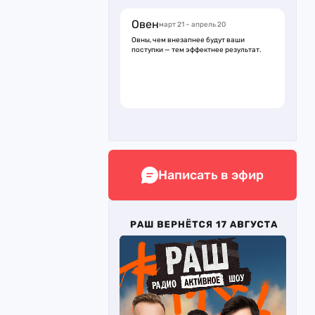
Овен
март 21 – апрель 20
Овны, чем внезапнее будут ваши
поступки — тем эффектнее результат.
Написать в эфир