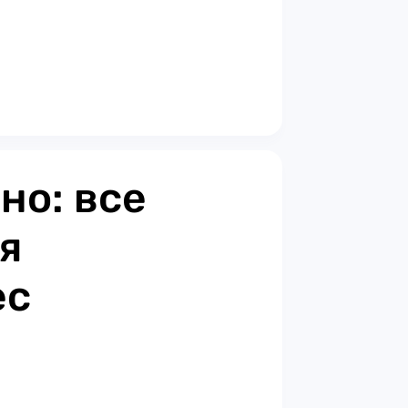
но: все
я
ес