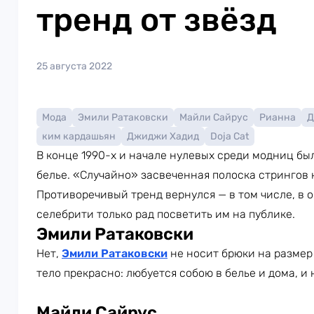
тренд от звёзд
25 августа 2022
Мода
Эмили Ратаковски
Майли Сайрус
Рианна
Д
ким кардашьян
Джиджи Хадид
Doja Cat
В конце 1990-х и начале нулевых среди модниц б
белье. «Случайно» засвеченная полоска стрингов
Противоречивый тренд вернулся — в том числе, в о
селебрити только рад посветить им на публике.
Эмили Ратаковски
Нет,
Эмили Ратаковски
не носит брюки на размер 
тело прекрасно: любуется собою в белье и дома, и 
Майли Сайрус