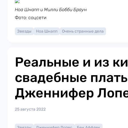
Ноа Шнапп и Милли Бобби Браун
Фото: соцсети
Звезды
Ноа Шнапп
Очень странные дела
Реальные и из ки
свадебные плать
Дженнифер Лоп
25 августа 2022
Звезды
Дженнифер Лопес
Бен Аффлек