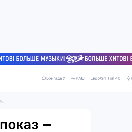
! БОЛЬШЕ МУЗЫКИ!
БОЛЬШЕ ХИТОВ! БОЛ
Бригада У
РАШ
ЕвроХит Топ 40
зд
показ —