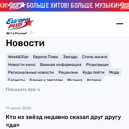
И!
БОЛЬШЕ ХИТОВ! БОЛЬШЕ МУЗЫКИ!
№ 1 в России*
Новости
Week&Star
Европа Плюс
Звезды
Стиль жизни
Новости кино
Важная информация
Розыгрыши
Региональные новости
Рецензии
Куда пойти
Мода
Гаджеты
Ближе к звездам
Музыка
Котики
Мемы и тренды
Факты и списки
Премии
Показать все
Путешествия
Рейтинги
Игры
Charli XCX
11 июля 2026
Кто из звёзд недавно сказал друг другу
«да»