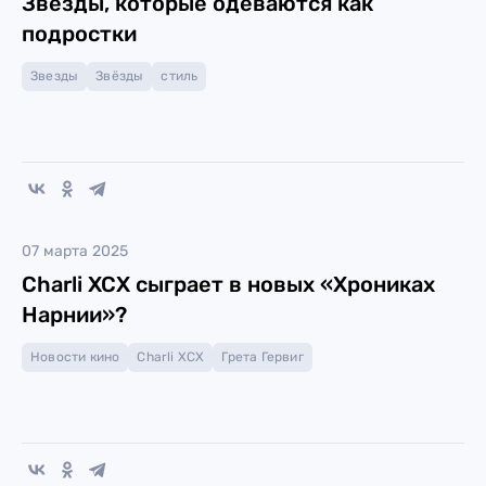
Звёзды, которые одеваются как
подростки
Звезды
Звёзды
стиль
07 марта 2025
Charli XCX сыграет в новых «Хрониках
Нарнии»?
Новости кино
Charli XCX
Грета Гервиг