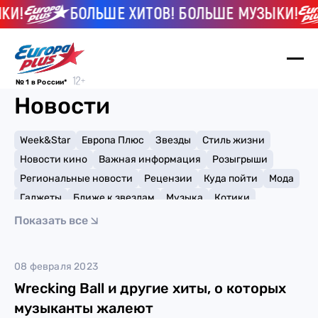
КИ!
БОЛЬШЕ ХИТОВ! БОЛЬШЕ МУЗЫКИ!
№ 1 в России*
Новости
Week&Star
Европа Плюс
Звезды
Стиль жизни
Новости кино
Важная информация
Розыгрыши
Региональные новости
Рецензии
Куда пойти
Мода
Гаджеты
Ближе к звездам
Музыка
Котики
Мемы и тренды
Факты и списки
Премии
Показать все
Путешествия
Рейтинги
Игры
Tones and I
08 февраля 2023
Wrecking Ball и другие хиты, о которых
музыканты жалеют