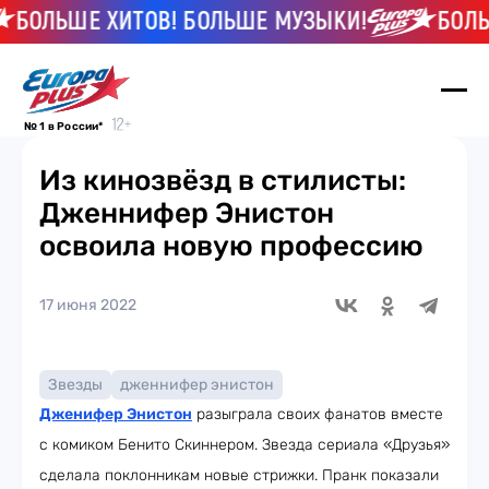
БОЛЬШЕ ХИТОВ! БОЛЬШЕ МУЗЫКИ!
БОЛЬШ
№ 1 в России*
Из кинозвёзд в стилисты:
Дженнифер Энистон
освоила новую профессию
17 июня 2022
Звезды
дженнифер энистон
Дженифер Энистон
разыграла своих фанатов вместе
с комиком Бенито Скиннером. Звезда сериала «Друзья»
сделала поклонникам новые стрижки. Пранк показали