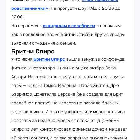
родственнички»
. Не пропусти шоу РАШ с 20:00 до
22:00!
Но вернёмся к
скандалам с селебрити
и вспомним,
как в последнее время Бритни Спирс и другие звёзды
выясняли отношения с семьёй.
Бритни Спирс
9-го июня
Бритни Спирс
вышла замуж за бойфренда,
фитнес-инструктора и начинающего актёра Сэма
Асгари. На торжестве присутствовали многие друзья
пары — Селена Гомес, Мадонна, Пэрис Хилтон, Дрю
Бэрримор, Донателла Версаче (она создала для Брит
свадебное платье), но невеста не позвала близких
родственников. И это не удивительно: много лет дива
боролась за независимость от опеки отца. Джейми
Спирс 13 лет контролировал финансы дочери, не давал
ей вести соцсети, а также запрещал выходить замуж и