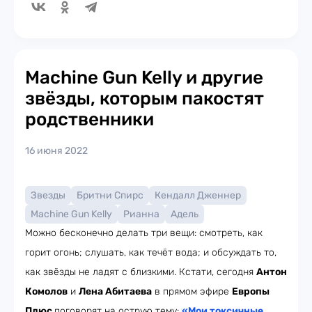
Machine Gun Kelly и другие
звёзды, которым пакостят
родственники
16 июня 2022
Звезды
Бритни Спирс
Кендалл Дженнер
Machine Gun Kelly
Рианна
Адель
Можно бесконечно делать три вещи: смотреть, как
горит огонь; слушать, как течёт вода; и обсуждать то,
как звёзды не ладят с близкими. Кстати, сегодня
Антон
Комолов
и
Лена Абитаева
в прямом эфире
Европы
Плюс
поговорят на острую тему:
«Мои токсичные