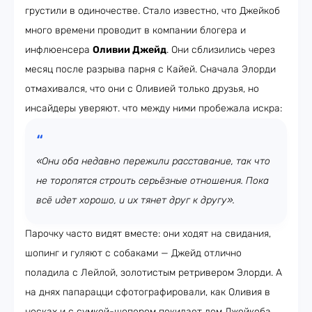
грустили в одиночестве. Стало известно, что Джейкоб
много времени проводит в компании блогера и
инфлюенсера
Оливии Джейд
. Они сблизились через
месяц после разрыва парня с Кайей. Сначала Элорди
отмахивался, что они с Оливией только друзья, но
инсайдеры уверяют. что между ними пробежала искра:
«Они оба недавно пережили расставание, так что
не торопятся строить серьёзные отношения. Пока
всё идет хорошо, и их тянет друг к другу».
Парочку часто видят вместе: они ходят на свидания,
шопинг и гуляют с собаками — Джейд отлично
поладила с Лейлой, золотистым ретривером Элорди. А
на днях папарацци сфотографировали, как Оливия в
носках и с сумкой-шопером покидает дом Джейкоба.