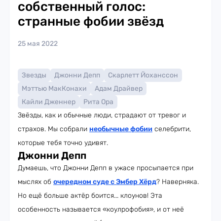
собственный голос:
странные фобии звёзд
25 мая 2022
Звезды
Джонни Депп
Скарлетт Йоханссон
Мэттью МакКонахи
Адам Драйвер
Кайли Дженнер
Рита Ора
Звёзды, как и обычные люди, страдают от тревог и
страхов. Мы собрали
необычные фобии
селебрити,
которые тебя точно удивят.
Джонни Депп
Думаешь, что Джонни Депп в ужасе просыпается при
мыслях об
очередном суде с Эмбер Хёрд
? Наверняка.
Но ещё больше актёр боится... клоунов! Эта
особенность называется «коулрофобия», и от неё