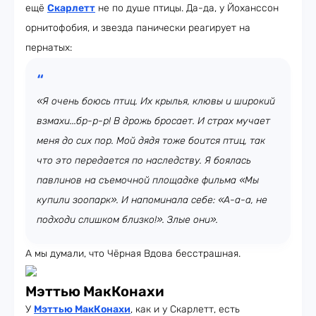
ещё
Скарлетт
не по душе птицы. Да-да, у Йоханссон
орнитофобия, и звезда панически реагирует на
пернатых:
«Я очень боюсь птиц. Их крылья, клювы и широкий
взмахи...бр-р-р! В дрожь бросает. И страх мучает
меня до сих пор. Мой дядя тоже боится птиц, так
что это передается по наследству. Я боялась
павлинов на съемочной площадке фильма «Мы
купили зоопарк». И напоминала себе: «А-а-а, не
подходи слишком близко!». Злые они».
А мы думали, что Чёрная Вдова бесстрашная.
Мэттью МакКонахи
У
Мэттью МакКонахи
, как и у Скарлетт, есть