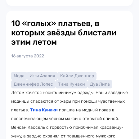
10 «голых» платьев, в
которых звёзды блистали
этим летом
16 августа 2022
Мода
Игги Азалия
Кайли Дженнер
Дженнифер Лопес
Тина Кунаки
Дуа Липа
Летом хочется носить минимум одежды. Наши звёздные
модницы спасаются от жары при помощи чувственных
платьев.
Тина Кунаки
пришла на модный показ в
просвечивающем чёрном макси с открытой спиной.
Венсан Кассель с гордостью приобнимал красавицу-
жену, а заодно охранял от повышенного мужского