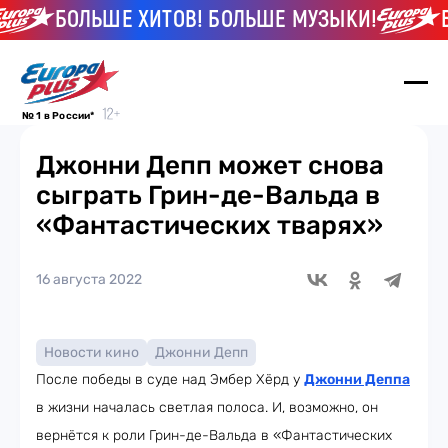
БОЛЬШЕ ХИТОВ! БОЛЬШЕ МУЗЫКИ!
БО
№ 1 в России*
Джонни Депп может снова
сыграть Грин-де-Вальда в
«Фантастических тварях»
16 августа 2022
Новости кино
Джонни Депп
После победы в суде над Эмбер Хёрд у
Джонни Деппа
в жизни началась светлая полоса. И, возможно, он
вернётся к роли Грин-де-Вальда в «Фантастических