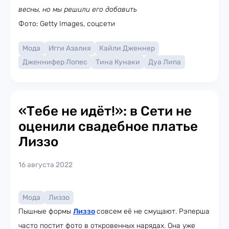
весны, но мы решили его добавить
Фото: Getty Images, соцсети
Мода
Игги Азалия
Кайли Дженнер
Дженнифер Лопес
Тина Кунаки
Дуа Липа
«Тебе не идёт!»: в Сети не
оценили свадебное платье
Лиззо
16 августа 2022
Мода
Лиззо
Пышные формы
Лиззо
совсем её не смущают. Рэперша
часто постит фото в откровенных нарядах. Она уже