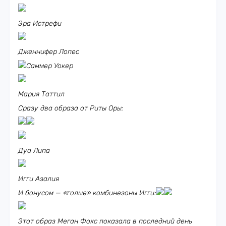
Эра Истрефи
Дженнифер Лопес
Саммер Уокер
Мария Таттил
Сразу два образа от Риты Оры:
Дуа Липа
Игги Азалия
И бонусом — «голые» комбинезоны Игги:
Этот образ Меган Фокс показала в последний день