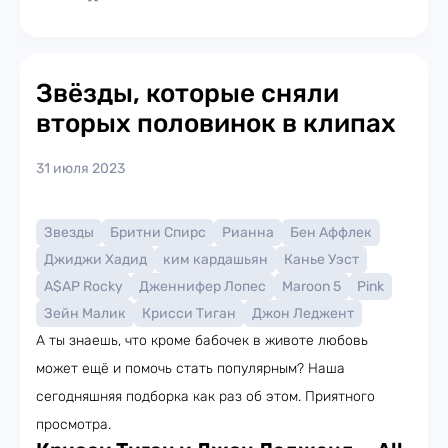
Звёзды, которые сняли
вторых половинок в клипах
31 июля 2023
Звезды
Бритни Спирс
Рианна
Бен Аффлек
Джиджи Хадид
ким кардашьян
Канье Уэст
A$AP Rocky
Дженнифер Лопес
Maroon 5
Pink
Зейн Малик
Крисси Тиган
Джон Леджент
А ты знаешь, что кроме бабочек в животе любовь
может ещё и помочь стать популярным? Наша
сегодняшняя подборка как раз об этом. Приятного
просмотра.