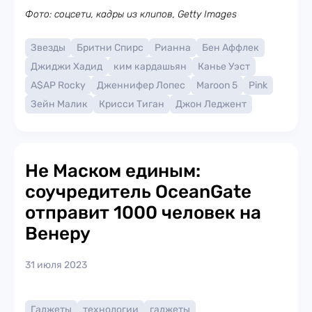
Фото: соцсети, кадры из клипов, Getty Images
Звезды
Бритни Спирс
Рианна
Бен Аффлек
Джиджи Хадид
ким кардашьян
Канье Уэст
A$AP Rocky
Дженнифер Лопес
Maroon 5
Pink
Зейн Малик
Крисси Тиган
Джон Леджент
Не Маском единым:
соучредитель OceanGate
отправит 1000 человек на
Венеру
31 июля 2023
Гаджеты
технологии
гаджеты