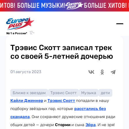
ОВ! БОЛЬШЕ МУЗЫКИ!
БОЛЬШЕ ХИТОВ! БО
№ 1 в России*
Трэвис Скотт записал трек
со своей 5-летней дочерью
01 августа 2023
Ближе к звездам
Трэвис Скотт
Музыка
дети
Кайли Дженнер
и
Трэвис Скотт
попадали в нашу
подборку звёздных пар, которые
расстались без
скандала
. Они сохраняют дружеские отношения ради
общих детей — дочери
Сторми
и сына
Эйра
. И не зря!