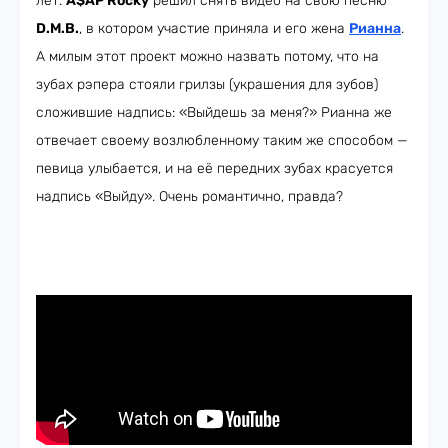
лет.
A$AP Rocky
решил снять видео на свою песню
D.M.B.
, в котором участие приняла и его жена
Рианна
.
А милым этот проект можно назвать потому, что на
зубах рэпера стояли грилзы (украшения для зубов)
сложившие надпись: «Выйдешь за меня?» Рианна же
отвечает своему возлюбленному таким же способом —
певица улыбается, и на её передних зубах красуется
надпись «Выйду». Очень романтично, правда?