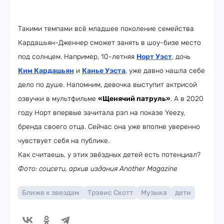
Такими темпами всё младшее поколение семейства
Кардашьян-Дженнер сможет занять в шоу-бизе место
под солнцем. Например, 10-летняя
Норт Уэст
, дочь
Ким Кардашьян
и
Канье Уэста
, уже давно нашла себе
дело по душе. Напомним, девочка выступит актрисой
озвучки в мультфильме
«Щенячий патруль»
. А в 2020
году Норт впервые зачитала рэп на показе Yeezy,
бренда своего отца. Сейчас она уже вполне уверенно
чувствует себя на публике.
Как считаешь, у этих звёздных детей есть потенциал?
Фото: соцсети, архив издания Another Magazine
Ближе к звездам
Трэвис Скотт
Музыка
дети