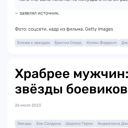
— заявлял источник.
Фото: соцсети, кадр из фильма, Getty Images
Ближе к звездам
Бритни Спирс
Колин Фаррелл
Дж
Храбрее мужчин:
звёзды боевиков
26 июля 2023
Звезды
Зои Салдана
Шарлиз Терон
Анджелина Дж