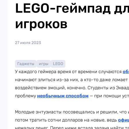
LEGO-геймпад д
игроков
27 июля 2023
Гаджеты
игры
LEGO
У каждого геймера время от времени случаются
об
начинают злиться из-за них, а кто-то даже ломает
воздействием эмоций, конечно. Студенты из Эквад
проблему
необычным способом
— при помощи ус
Молодые энтузиасты посовещались и решили, что 
потом тратить сотни долларов на новые, ведь
офи
немалых денег. Перед ними встала задача найти т