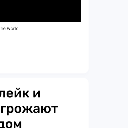
he World
лейк и
угрожают
дом