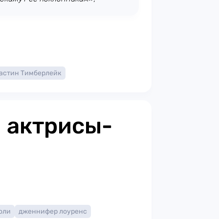
астин Тимберлейк
 актрисы-
оли
дженнифер лоуренс