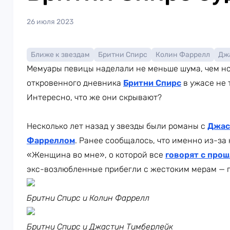
26 июля 2023
Ближе к звездам
Бритни Спирс
Колин Фаррелл
Дж
Мемуары певицы наделали не меньше шума, чем но
откровенного дневника
Бритни Спирс
в ужасе не 
Интересно, что же они скрывают?
Несколько лет назад у звезды были романы с
Джас
Фарреллом
. Ранее сообщалось, что именно из-за
«Женщина во мне», о которой все
г
оворят с прош
экс-возлюбленные прибегли с жестоким мерам — п
Бритни Спирс и Колин Фаррелл
Бритни Спирс и Джастин Тимберлейк