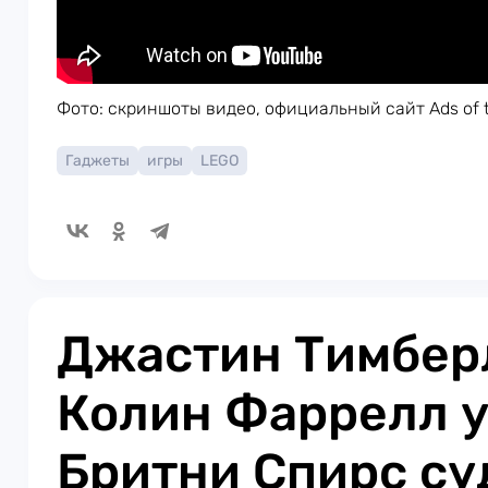
Фото: скриншоты видео, официальный сайт Ads of t
Гаджеты
игры
LEGO
Джастин Тимбер
Колин Фаррелл 
Бритни Спирс су