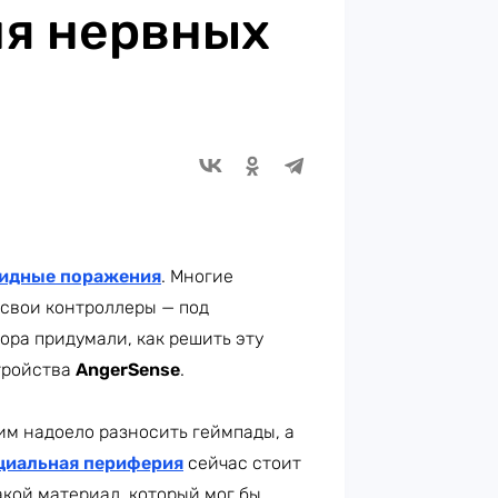
ля нервных
идные поражения
. Многие
 свои контроллеры — под
ора придумали, как решить эту
тройства
AngerSense
.
им надоело разносить геймпады, а
циальная периферия
сейчас стоит
акой материал, который мог бы