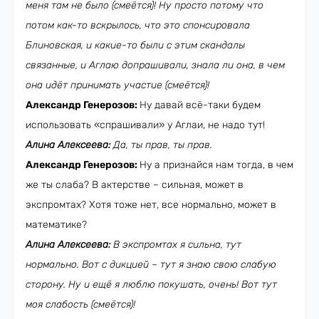
меня там не было (смеётся)! Ну просто потому что
потом как-то вскрылось, что это спонсировала
Блиновская, и какие-то были с этим скандалы
связанные, и Аглаю допрашивали, знала ли она, в чем
она идёт принимать участие (смеётся)!
Александр Генерозов:
Ну давай всё-таки будем
использовать «спрашивали» у Аглаи, не надо тут!
Алина Алексеева:
Да, ты прав, ты прав.
Александр Генерозов:
Ну а признайся нам тогда, в чем
же ты слаба? В актерстве – сильная, может в
экспромтах? Хотя тоже нет, все нормально, может в
математике?
Алина Алексеева:
В экспромтах я сильна, тут
нормально. Вот с дикцией – тут я знаю свою слабую
сторону. Ну и ещё я люблю покушать, очень! Вот тут
моя слабость (смеётся)!