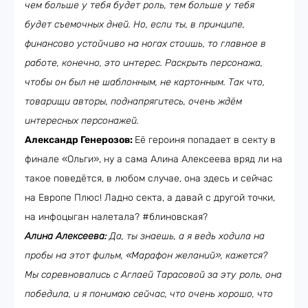
чем больше у тебя будет роль, тем больше у тебя
будет съемочных дней. Но, если ты, в принципе,
финансово устойчиво на ногах стоишь, то главное в
работе, конечно, это интерес. Раскрыть персонажа,
чтобы он был не шаблонным, не картонным. Так что,
товарищи авторы, поднапрягитесь, очень ждём
интересных персонажей.
Александр Генерозов:
Её героиня попадает в секту в
финале «Ольги», ну а сама Алина Алексеева вряд ли на
такое поведётся, в любом случае, она здесь и сейчас
на Европе Плюс! Ладно секта, а давай с другой точки,
на инфоцыган налетала? #блиновская?
Алина Алексеева:
Да, ты знаешь, а я ведь ходила на
пробы на этот фильм, «Марафон желаний», кажется?
Мы соревновались с Аглаей Тарасовой за эту роль, она
победила, и я понимаю сейчас, что очень хорошо, что