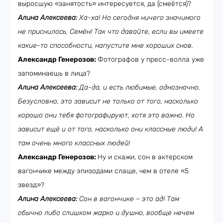
выросшую «занятость» интересуется, да (смеётся)?
Алина Алексеева:
Ха-ха! Но сегодня ничего значимого
не приснилось, Семён! Так что давайте, если вы имеете
какие-то способности, напустите мне хороших снов.
Александр Генерозов:
Фотографов у пресс-волла уже
запоминаешь в лица?
Алина Алексеева:
Да-да, и есть любимые, однозначно.
Безусловно, это зависит не только от того, насколько
хорошо они тебя фотографируют, хотя это важно. Но
зависит ещё и от того, насколько они классные люди! А
там очень много классных людей!
Александр Генерозов:
Ну и скажи, сон в актерском
вагончике между эпизодами слаще, чем в отеле «5
звезд»?
Алина Алексеева:
Сон в вагончике – это ад! Там
обычно либо слишком жарко и душно, вообще нечем