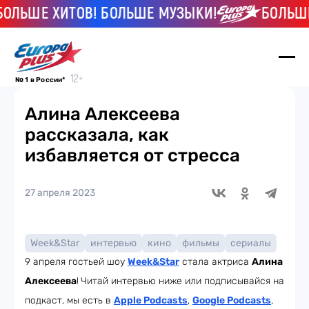
ШЕ ХИТОВ! БОЛЬШЕ МУЗЫКИ!
БОЛЬШЕ ХИТ
№ 1 в России*
Алина Алексеева
рассказала, как
избавляется от стресса
27 апреля 2023
Week&Star
интервью
кино
фильмы
сериалы
9 апреля гостьей шоу
Week
&Star
стала актриса
Алина
Алексеева
!
Читай интервью ниже или подписывайся на
подкаст, мы есть в
Apple Podcasts
,
Google Podcasts
,