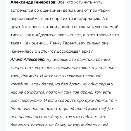
Александр Генерозов:
Все, кто хоть чуть-чуть
встречался со сценарным делом, знают про «арки
персонажей». То есть про их трансформацию. А с
другой стороны, ситком должен сохранять узнаваемый
типаж, как в «Друзьях», сколько лет, а этот такой и эта
такая. Как оценишь Ленку Терентьеву, сильно она
изменилась с 2016-го? Восходящая арка?
Алина Алексеева:
Ну знаешь, это всё-таки разные
жанры, есть «ситкомы ситкомычи» такие, а у нас, всё-
таки, драмеди. И хотя нас и называют главной
комедией и так далее, но без драмы ни одна серия у
нас не обходится, поэтому там, где драма, там есть
рост персонажа. И если говорить про арку Ленки, то я
бы её назвала не аркой, а целой арией (смеётся)! Да,
она прошла огромный путь, так что надеюсь, что
девчонки, похожие на Ленку, которые брали с неё