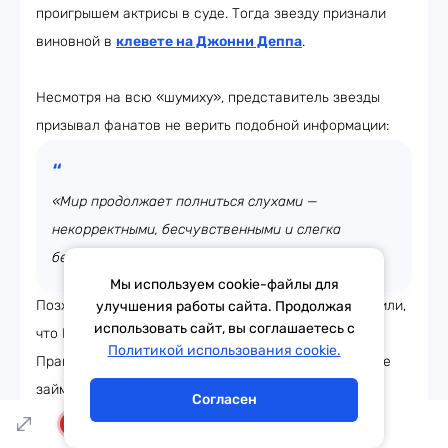
проигрышем актрисы в суде. Тогда звезду признали
виновной в
клевете на Джонни Деппа
.
Несмотря на всю «шумиху», представитель звезды
призывал фанатов не верить подобной информации:
«Мир продолжает полниться слухами —
некорректными, бесчувственными и слегка
безумными».
Мы используем cookie-файлы для
Позже режиссёры второй части «Аквамена» объявили,
улучшения работы сайта. Продолжая
использовать сайт, вы соглашаетесь с
что Мера — героиня
Эмбер
— останется в фильме.
Тема дня
Гороскоп
Политикой использования cookie.
Правда, в общей сложности её появление на экране
займёт 10 минут.
Согласен
LIVE