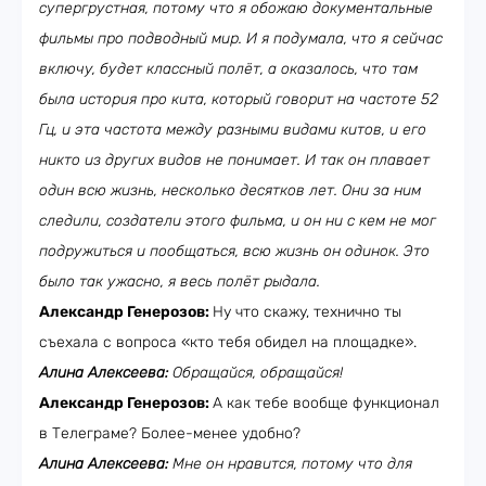
супергрустная, потому что я обожаю документальные
фильмы про подводный мир. И я подумала, что я сейчас
включу, будет классный полёт, а оказалось, что там
была история про кита, который говорит на частоте 52
Гц, и эта частота между разными видами китов, и его
никто из других видов не понимает. И так он плавает
один всю жизнь, несколько десятков лет. Они за ним
следили, создатели этого фильма, и он ни с кем не мог
подружиться и пообщаться, всю жизнь он одинок. Это
было так ужасно, я весь полёт рыдала.
Александр Генерозов:
Ну что скажу, технично ты
съехала с вопроса «кто тебя обидел на площадке».
Алина Алексеева:
Обращайся, обращайся!
Александр Генерозов:
А как тебе вообще функционал
в Телеграме? Более-менее удобно?
Алина Алексеева:
Мне он нравится, потому что для