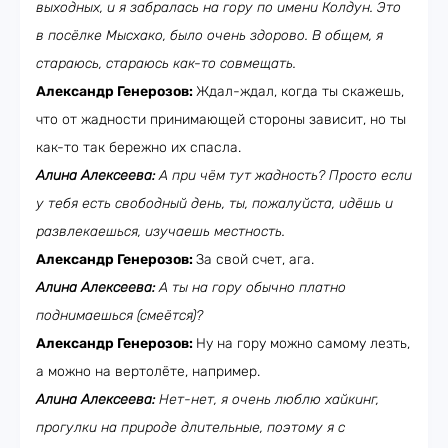
выходных, и я забралась на гору по имени Колдун. Это
в посёлке Мысхако, было очень здорово. В общем, я
стараюсь, стараюсь как-то совмещать.
Александр Генерозов:
Ждал-ждал, когда ты скажешь,
что от жадности принимающей стороны зависит, но ты
как-то так бережно их спасла.
Алина Алексеева:
А при чём тут жадность? Просто если
у тебя есть свободный день, ты, пожалуйста, идёшь и
развлекаешься, изучаешь местность.
Александр Генерозов:
За свой счет, ага.
Алина Алексеева:
А ты на гору обычно платно
поднимаешься (смеётся)?
Александр Генерозов:
Ну на гору можно самому лезть,
а можно на вертолёте, например.
Алина Алексеева:
Нет-нет, я очень люблю хайкинг,
прогулки на природе длительные, поэтому я с