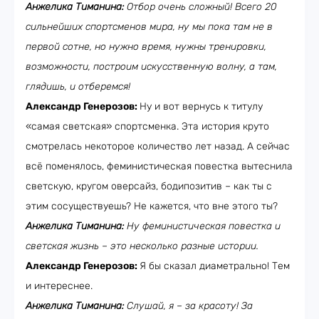
Анжелика Тиманина:
Отбор очень сложный! Всего 20
сильнейших спортсменов мира, ну мы пока там не в
первой сотне, но нужно время, нужны тренировки,
возможности, построим искусственную волну, а там,
глядишь, и отберемся!
Александр Генерозов:
Ну и вот вернусь к титулу
«самая светская» спортсменка. Эта история круто
смотрелась некоторое количество лет назад. А сейчас
всё поменялось, феминистическая повестка вытеснила
светскую, кругом оверсайз, бодипозитив – как ты с
этим сосуществуешь? Не кажется, что вне этого ты?
Анжелика Тиманина:
Ну феминистическая повестка и
светская жизнь – это несколько разные истории.
Александр Генерозов:
Я бы сказал диаметрально! Тем
и интереснее.
Анжелика Тиманина:
Слушай, я – за красоту! За