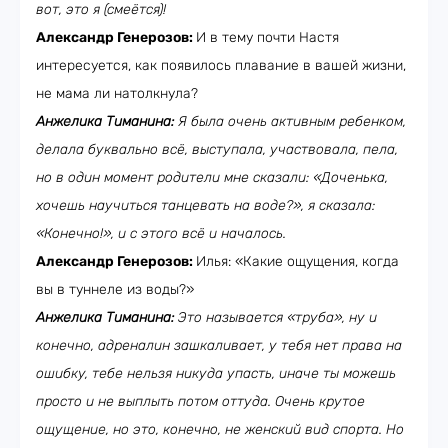
вот, это я (смеётся)!
Александр Генерозов:
И в тему почти Настя
интересуется, как появилось плавание в вашей жизни,
не мама ли натолкнула?
Анжелика Тиманина:
Я была очень активным ребенком,
делала буквально всё, выступала, участвовала, пела,
но в один момент родители мне сказали: «Доченька,
хочешь научиться танцевать на воде?», я сказала:
«Конечно!», и с этого всё и началось.
Александр Генерозов:
Илья: «Какие ощущения, когда
вы в туннеле из воды?»
Анжелика Тиманина:
Это называется «труба», ну и
конечно, адреналин зашкаливает, у тебя нет права на
ошибку, тебе нельзя никуда упасть, иначе ты можешь
просто и не выплыть потом оттуда. Очень крутое
ощущение, но это, конечно, не женский вид спорта. Но