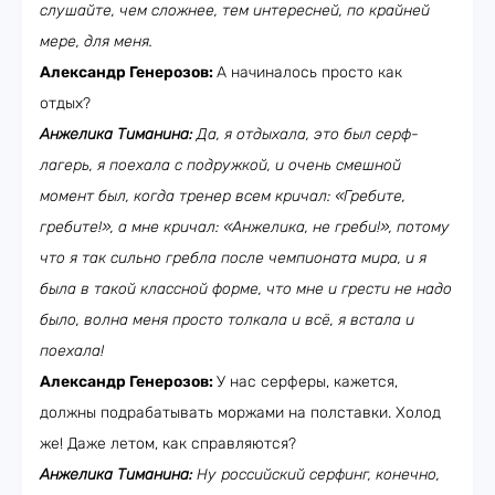
слушайте, чем сложнее, тем интересней, по крайней
мере, для меня.
Александр Генерозов:
А начиналось просто как
отдых?
Анжелика Тиманина:
Да, я отдыхала, это был серф-
лагерь, я поехала с подружкой, и очень смешной
момент был, когда тренер всем кричал: «Гребите,
гребите!», а мне кричал: «Анжелика, не греби!», потому
что я так сильно гребла после чемпионата мира, и я
была в такой классной форме, что мне и грести не надо
было, волна меня просто толкала и всё, я встала и
поехала!
Александр Генерозов:
У нас серферы, кажется,
должны подрабатывать моржами на полставки. Холод
же! Даже летом, как справляются?
Анжелика Тиманина:
Ну российский серфинг, конечно,