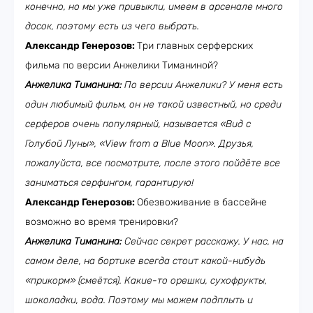
конечно, но мы уже привыкли, имеем в арсенале много
досок, поэтому есть из чего выбрать.
Александр Генерозов:
Три главных серферских
фильма по версии Анжелики Тиманиной?
Анжелика Тиманина:
По версии Анжелики? У меня есть
один любимый фильм, он не такой известный, но среди
серферов очень популярный, называется «Вид с
Голубой Луны», «View
from
a
B
lue
Moon
». Друзья,
пожалуйста, все посмотрите, после этого пойдёте все
заниматься серфингом, гарантирую!
Александр Генерозов:
Обезвоживание в бассейне
возможно во время тренировки?
Анжелика Тиманина:
Сейчас секрет расскажу. У нас, на
самом деле, на бортике всегда стоит какой-нибудь
«прикорм» (смеётся). Какие-то орешки, сухофрукты,
шоколадки, вода. Поэтому мы можем подплыть и