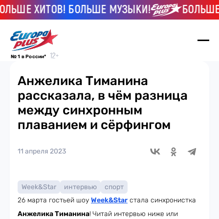
Е ХИТОВ! БОЛЬШЕ МУЗЫКИ!
БОЛЬШЕ ХИТ
№ 1 в России*
Анжелика Тиманина
рассказала, в чём разница
между синхронным
плаванием и сёрфингом
11 апреля 2023
Week&Star
интервью
спорт
26 марта гостьей шоу
Week
&Star
стала синхронистка
Анжелика Тиманина
!
Читай интервью ниже или