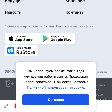
Ведущие
Кинокайф
Новости
Контакты
Мобильное приложение Европы Плюс в твоем телефоне.
Мы используем cookie-файлы для
улучшения работы сайта. Продолжая
Средство массовой информации «Европа Плюс»
использовать сайт, вы соглашаетесь с
зарегистрировано 21 ноября 2014 г. в форме распространения
Тема дня
Гороскоп
Политикой использования cookie.
«Сетевое издание». Свидетельство Эл № ФС77-59972 от
21.11.2014 выдано Федеральной службой по надзору в сфере
связи, информационных технологий и массовых коммуникаций
Согласен
(Роскомнадзор).
LIVE