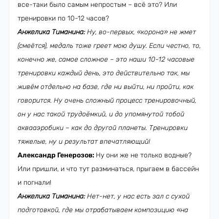
все-таки было самым непростым – всё это? Или
тренировки по 10-12 часов?
Анжелика Тиманина:
Ну, во-первых, «корона» не жмет
(смеётся), медаль тоже греет мою душу. Если честно, то,
конечно же, самое сложное – это наши 10-12 часовые
тренировки каждый день, это действительно так, мы
живём отдельно на базе, где ни выйти, ни пройти, как
говорится. Ну очень сложный процесс тренировочный,
он у нас такой трудоёмкий, и до упомянутой тобой
аквааэробики – как до другой планеты. Тренировки
тяжелые, ну и результат впечатляющий!
Александр Генерозов:
Ну они же не только водные?
Или пришли, и что тут разминаться, прыгаем в бассейн
и погнали!
Анжелика Тиманина:
Нет-нет, у нас есть зал с сухой
подготовкой, где мы отрабатываем композицию «на