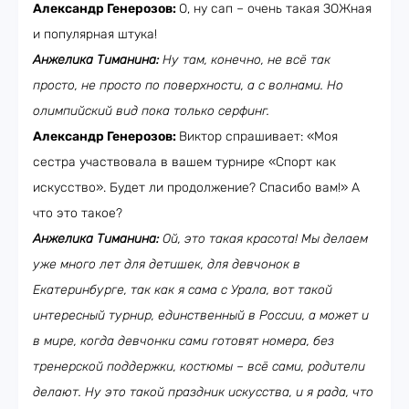
Александр Генерозов:
О, ну сап – очень такая ЗОЖная
и популярная штука!
Анжелика Тиманина:
Ну там, конечно, не всё так
просто, не просто по поверхности, а с волнами. Но
олимпийский вид пока только серфинг.
Александр Генерозов:
Виктор спрашивает: «Моя
сестра участвовала в вашем турнире «Спорт как
искусство». Будет ли продолжение? Спасибо вам!» А
что это такое?
Анжелика Тиманина:
Ой, это такая красота! Мы делаем
уже много лет для детишек, для девчонок в
Екатеринбурге, так как я сама с Урала, вот такой
интересный турнир, единственный в России, а может и
в мире, когда девчонки сами готовят номера, без
тренерской поддержки, костюмы – всё сами, родители
делают. Ну это такой праздник искусства, и я рада, что