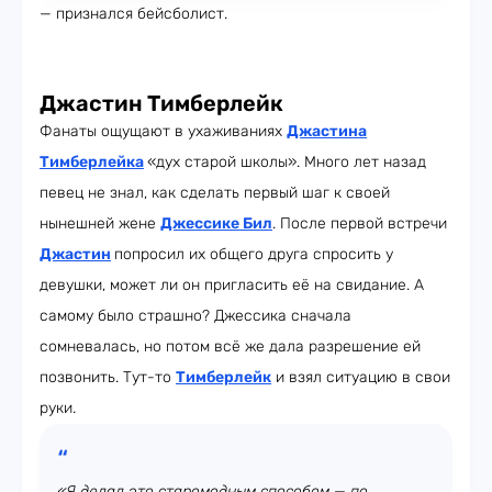
— признался бейсболист.
Джастин Тимберлейк
Фанаты ощущают в ухаживаниях
Джастина
Тимберлейка
«дух старой школы». Много лет назад
певец не знал, как сделать первый шаг к своей
нынешней жене
Джессике Бил
. После первой встречи
Джастин
попросил их общего друга спросить у
девушки, может ли он пригласить её на свидание. А
самому было страшно? Джессика сначала
сомневалась, но потом всё же дала разрешение ей
позвонить. Тут-то
Тимберлейк
и взял ситуацию в свои
руки.
«Я делал это старомодным способом — по