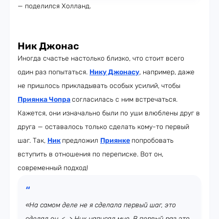
— поделился Холланд.
Ник Джонас
Иногда счастье настолько близко, что стоит всего
один раз попытаться.
Нику Джонасу
, например, даже
не пришлось прикладывать особых усилий, чтобы
Приянка Чопра
согласилась с ним встречаться.
Кажется, они изначально были по уши влюблены друг в
друга — оставалось только сделать кому-то первый
шаг. Так,
Ник
предложил
Приянке
попробовать
вступить в отношения по переписке. Вот он,
современный подход!
«На самом деле не я сделала первый шаг, это
сделал он. <…> Ник написал мне. В первый раз это