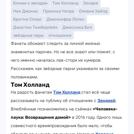
Ближе к звездам
Том Холланд
Зендея
Ник Джонас
Приянка Чопра
Оливия Уайлд
Бритни Спирс
Дженнифер Лопес
Джастин Тимберлейк
Джессика Бил
звёздные пары
отношения
Фанаты обожают следить за личной жизнью
знаменитых парочек. Но не все знают или помнят, с
чего именно началась лав-стори их кумиров.
Расскажем, как звёздные парни ухаживали за своими
половинками.
Том Холланд
На радость фанатам
Том Холланд
стал всё чаще
рассказывать на публику об отношениях с
Зендеей
.
Влюблённые познакомились на съёмках
«Человека-
паука: Возвращение домой»
в 2016 году. Одного лишь
совместного времяпровождения было мало, чтобы