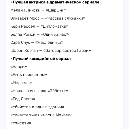
• Лучшая актриса в драматическом сериале
Мелани Лински — «Шершни»
Элизабет Мосс — «Рассказ служанки»
Кери Рассел — «Дипломатка»
Белла Рэмси — «Одни из нас»
Сара Снук — «Наследники»
Шэрон Хорган — «Заговор сестёр Гарви»
• Лучший комедийный сериал
«Барри»
«Быть присяжным»
«Медведь»
«Начальная школа «Эбботт»»
«Тед Лассо»
«Убийства в одном здании»
«Удивительная миссис Мэйзел»
«Уэнсдэй»