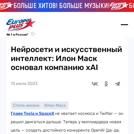
БОЛЬШЕ ХИТОВ! БОЛЬШЕ МУЗЫКИ!
БОЛ
№ 1 в России*
Нейросети и искусственный
интеллект: Илон Маск
основал компанию xAI
13 июля 2023
Стиль жизни
Илон Маск
Главе Tesla и SpaceX
не хватает космоса и Twitter — он
решил двигаться дальше. Теперь у миллиардера новая
цель — создать достойного конкурента OpenAI (да-да,