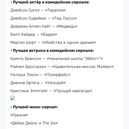
• Лучший актёр в комедийном сериале:
Джейсон Сигел — «Терапия»
Джейсон Судейкис — «Тед Лассо»
Джереми Аллен Уайт — «Медведь»
Билл Хейдер — «Барри»
Мартин Шорт — «Убийства в одном здании»
• Лучшая актриса в комедийном сериале:
Куинта Брансон — «Начальная школа "Эбботт"»
Рэйчел Броснахэн — «Удивительная миссис Мэйзел»
Наташа Лионн — «Покерфейс»
Дженна Ортега — «Уэнсдэй»
Кристина Эпплгейт — «Прощай навсегда»
• Лучший мини-сериал:
«Грызня»
«Дейзи Джонс и The Six»