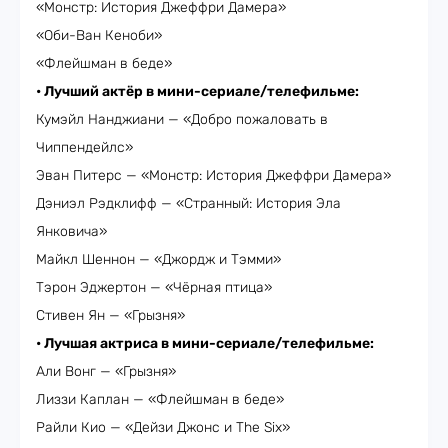
«Монстр: История Джеффри Дамера»
«Оби-Ван Кеноби»
«Флейшман в беде»
• Лучший актёр в мини-сериале/телефильме:
Кумэйл Нанджиани — «Добро пожаловать в
Чиппендейлс»
Эван Питерс — «Монстр: История Джеффри Дамера»
Дэниэл Рэдклифф — «Странный: История Эла
Янковича»
Майкл Шеннон — «Джордж и Тэмми»
Тэрон Эджертон — «Чёрная птица»
Стивен Ян — «Грызня»
• Лучшая актриса в мини-сериале/телефильме:
Али Вонг — «Грызня»
Лиззи Каплан — «Флейшман в беде»
Райли Кио — «Дейзи Джонс и The Six»