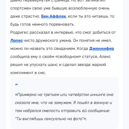
давно перевёрнутая страница. Но вот запикапил
спортсмен свою уже бывшую возлюбленную очень
даже страстно.
Бен Аффлек
, если ты это читаешь, то
будь готов немного поревновать.
Родригес рассказал в интервью, что смог добиться от
Лопес
чисто дружеского ужина. Он понятия не имел,
можно ли назвать это свиданием. Когда
Дженнифер
сообщила ему о своём «свободном» статусе, Алекс
решил не упускать шанс и сделал звезде жаркий
комплимент в смс.
«Примерно на третьем или четвёртом иннинге она
сказала мне, что не замужем. Я пошёл в ванную и
там набрался смелости отправить ей сообщение:
“Ты выглядишь сексуально на фото”»,