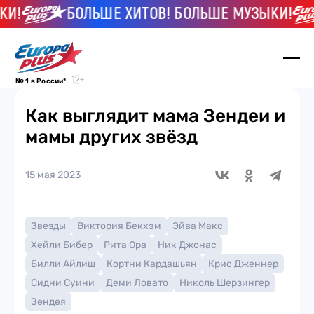
И!
БОЛЬШЕ ХИТОВ! БОЛЬШЕ МУЗЫКИ!
№ 1 в России*
Как выглядит мама Зендеи и
мамы других звёзд
15 мая 2023
Звезды
Виктория Бекхэм
Эйва Макс
Хейли Бибер
Рита Ора
Ник Джонас
Билли Айлиш
Кортни Кардашьян
Крис Дженнер
Сидни Суини
Деми Ловато
Николь Шерзингер
Зендея