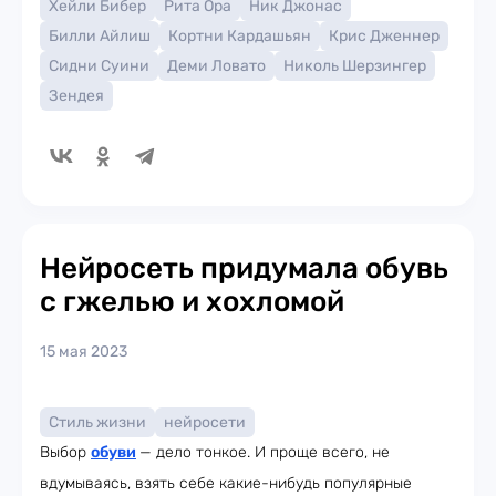
Хейли Бибер
Рита Ора
Ник Джонас
Билли Айлиш
Кортни Кардашьян
Крис Дженнер
Сидни Суини
Деми Ловато
Николь Шерзингер
Зендея
Нейросеть придумала обувь
с гжелью и хохломой
15 мая 2023
Стиль жизни
нейросети
Выбор
обуви
— дело тонкое. И проще всего, не
вдумываясь, взять себе какие-нибудь популярные