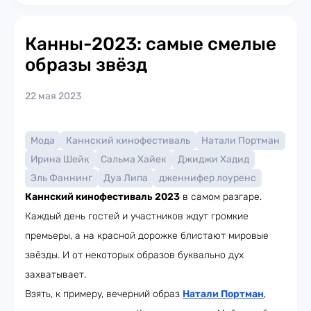
Канны-2023: самые смелые
образы звёзд
22 мая 2023
Мода
Каннский кинофестиваль
Натали Портман
Ирина Шейк
Сальма Хайек
Джиджи Хадид
Эль Фаннинг
Дуа Липа
дженнифер лоуренс
Каннский кинофестиваль 2023
в самом разгаре.
Каждый день гостей и участников ждут громкие
премьеры, а на красной дорожке блистают мировые
звёзды. И от некоторых образов буквально дух
захватывает.
Взять, к примеру, вечерний образ
Натали Портман
,