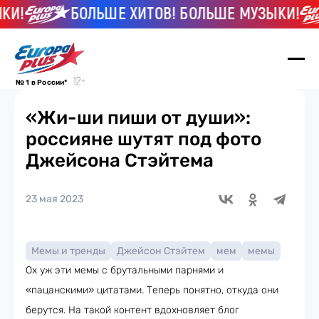
И!
БОЛЬШЕ ХИТОВ! БОЛЬШЕ МУЗЫКИ!
№ 1 в России*
«Жи-ши пиши от души»:
россияне шутят под фото
Джейсона Стэйтема
23 мая 2023
Мемы и тренды
Джейсон Стэйтем
мем
мемы
Ох уж эти мемы с брутальными парнями и
«пацанскими» цитатами. Теперь понятно, откуда они
берутся. На такой контент вдохновляет блог