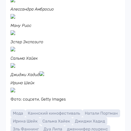
Алессандра Амбросио
Ману Риос
Эстер Экспозито
Сальма Хайек
Джиджи Хадид
Ирина Шейк
Фото: соцсети, Getty Images
Мода
Каннский кинофестиваль
Натали Портман
Ирина Шейк
Сальма Хайек
Джиджи Хадид
Эль Фаннинг
Дуа Липа
дженнифер лоуренс