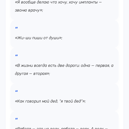
«Я вообще делаю что хочу, хочу импланты —
звоню врачу»;
«Жи-ши пиши от души»;
«В жизни всегда есть две дороги: одна — первая, а
другая — вторая»;
«Как говорил мой дед, “я твой дед”»;
«Работа — это не волк, работа — ворк. А волк —