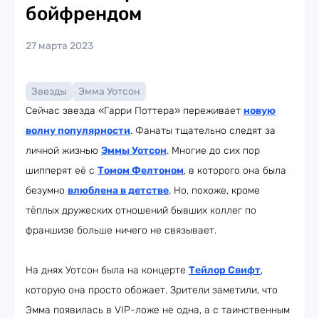
бойфрендом
27 марта 2023
Звезды
Эмма Уотсон
Сейчас звезда «Гарри Поттера» переживает
новую
волну популярности
. Фанаты тщательно следят за
личной жизнью
Эммы Уотсон
. Многие до сих пор
шипперят её с
Томом Фелтоном
, в которого она была
безумно
влюблена в детстве
. Но, похоже, кроме
тёплых дружеских отношений бывших коллег по
франшизе больше ничего не связывает.
На днях Уотсон была на концерте
Тейлор Свифт
,
которую она просто обожает. Зрители заметили, что
Эмма появилась в VIP-ложе не одна, а с таинственным