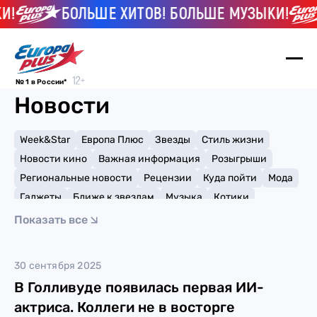
!
БОЛЬШЕ ХИТОВ! БОЛЬШЕ МУЗЫКИ!
№ 1 в России*
Новости
Week&Star
Европа Плюс
Звезды
Стиль жизни
Новости кино
Важная информация
Розыгрыши
Региональные новости
Рецензии
Куда пойти
Мода
Гаджеты
Ближе к звездам
Музыка
Котики
Мемы и тренды
Факты и списки
Премии
Показать все
Путешествия
Рейтинги
Игры
актёры
30 сентября 2025
В Голливуде появилась первая ИИ-
актриса. Коллеги не в восторге