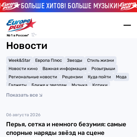
БОЛЬШЕ ХИТОВ! БОЛЬШЕ МУЗЫКИ!
№ 1 в России*
Новости
Week&Star
Европа Плюс
Звезды
Стиль жизни
Новости кино
Важная информация
Розыгрыши
Региональные новости
Рецензии
Куда пойти
Мода
Гаджеты
Ближе к звездам
Музыка
Котики
Мемы и тренды
Факты и списки
Премии
Показать все
Путешествия
Рейтинги
Игры
Леди Гага
06 августа 2026
Перья, сетка и немного безумия: самые
спорные наряды звёзд на сцене