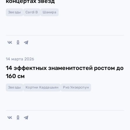
концертах звёзд
Звезды
Cardi B
Шакира
14 марта 2026
14 эффектных знаменитостей ростом до
160 см
Звезды
Кортни Кардашьян
Риз Уизерспун