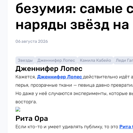
безумия: самые 
наряды звёзд на
06 августа 2026
Звезды
Дженнифер Лопес
Камила Кабейо
Леди Га
Дженнифер Лопес
Кажется,
Дженнифер Лопес
действительно идёт а
перья, прозрачные ткани — певица давно преврати
Но даже у неё случаются эксперименты, которые в
восторга.
Рита Ора
Если кто-то и умеет удивлять публику, то это
Рита 