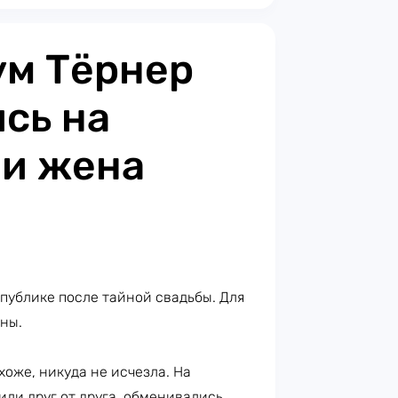
ум Тёрнер
сь на
 и жена
публике после тайной свадьбы. Для
ены.
охоже, никуда не исчезла. На
или друг от друга, обменивались