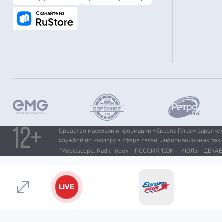
Средство массовой информации «Европа Плюс» зарегистр
службой по надзору в сфере связи, информационных тех
*Mediascope, Radio Index – РОССИЯ 100К+, ИЮЛЬ - ДЕКАБР
LIVE