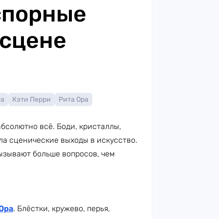
спорные
 сцене
га
Кэти Перри
Рита Ора
бсолютно всё. Боди, кристаллы,
ла сценические выходы в искусство.
ызывают больше вопросов, чем
Ора
. Блёстки, кружево, перья,