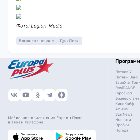
Фото: Legion-Media
Ближе к звездам
Дуа Липа
Програм
Летнее У
Летний Вайб
ЕвроХит Топ 
ResiDANCE
Гороскоп
Бизнес-ланч
КиноКайф
Афиша
StarNews
Мобильное приложение Европы Плюс
Новости
в твоем телефоне.
Пробки
Погода