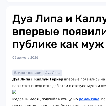
Дуа Липа и Калл
впервые появили
публике как муж
06 августа 2026
Ближе к звездам
Дуа Липа
Дуа Липа
и
Каллум Тёрнер
впервые появились на 
пары этот выход стал дебютом в статусе мужа и ж
Медовый месяц подошёл к концу, но
романтика
, п
мероприятии певица и актёр практически не отход