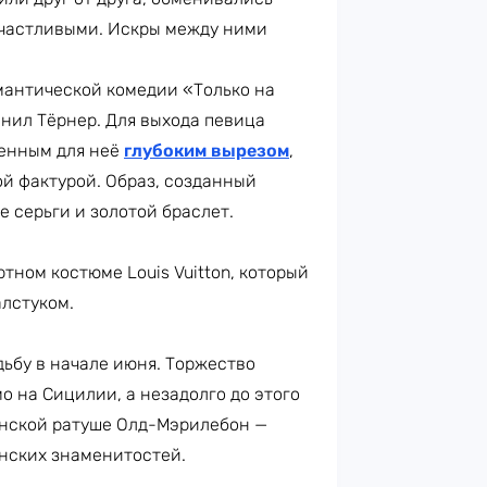
частливыми. Искры между ними
антической комедии «Только на
лнил Тёрнер. Для выхода певица
менным для неё
глубоким вырезом
,
й фактурой. Образ, созданный
 серьги и золотой браслет.
тном костюме Louis Vuitton, который
алстуком.
ьбу в начале июня. Торжество
о на Сицилии, а незадолго до этого
нской ратуше Олд-Мэрилебон —
анских знаменитостей.