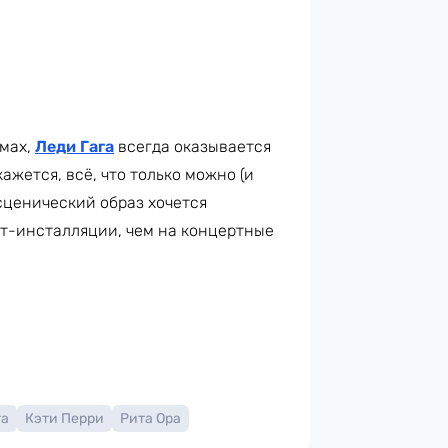
юмах,
Леди Гага
всегда оказывается
ажется, всё, что только можно (и
 сценический образ хочется
рт-инсталляции, чем на концертные
га
Кэти Перри
Рита Ора