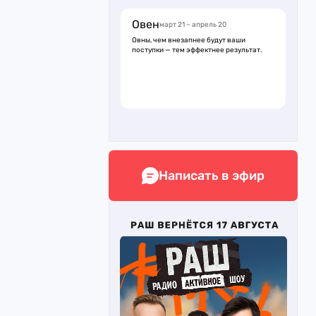
Овен
март 21 – апрель 20
Овны, чем внезапнее будут ваши
поступки — тем эффектнее результат.
Написать в эфир