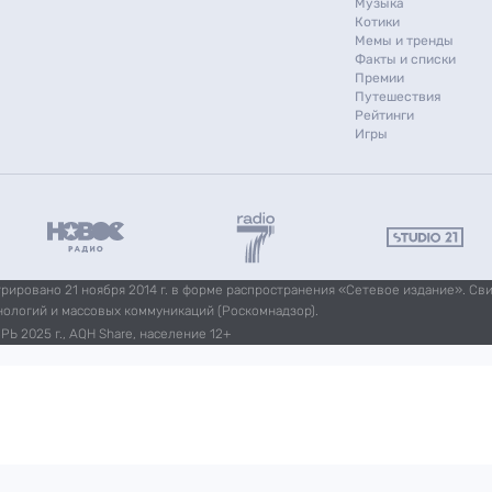
Музыка
Котики
Мемы и тренды
Факты и списки
Премии
Путешествия
Рейтинги
Игры
ировано 21 ноября 2014 г. в форме распространения «Сетевое издание». Св
нологий и массовых коммуникаций (Роскомнадзор).
Ь 2025 г., AQH Share, население 12+