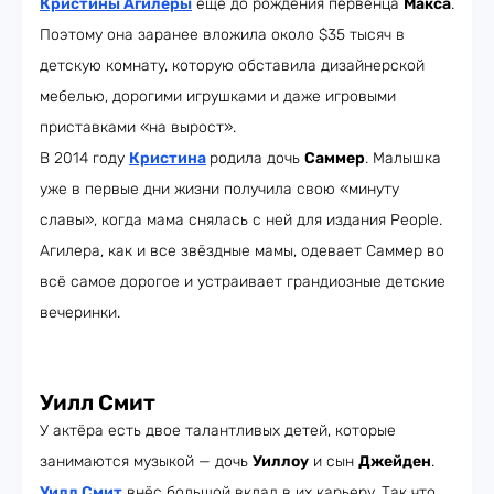
Кристины Агилеры
ещё до рождения первенца
Макса
.
Поэтому она заранее вложила около $35 тысяч в
детскую комнату, которую обставила дизайнерской
мебелью, дорогими игрушками и даже игровыми
приставками «на вырост».
В 2014 году
Кристина
родила дочь
Саммер
. Малышка
уже в первые дни жизни получила свою «минуту
славы», когда мама снялась с ней для издания People.
Агилера, как и все звёздные мамы, одевает Саммер во
всё самое дорогое и устраивает грандиозные детские
вечеринки.
Уилл Смит
У актёра есть двое талантливых детей, которые
занимаются музыкой — дочь
Уиллоу
и сын
Джейден
.
Уилл Смит
внёс большой вклад в их карьеру. Так что