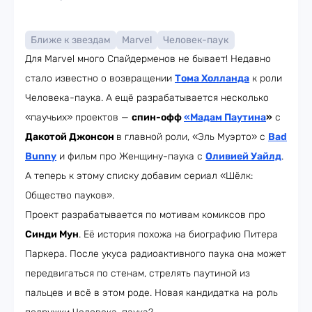
Ближе к звездам
Marvel
Человек-паук
Для Marvel много Спайдерменов не бывает! Недавно
стало известно о возвращении
Тома Холланда
к роли
Человека-паука. А ещё разрабатывается несколько
«паучьих» проектов —
спин-офф
«Мадам Паутина
»
с
Дакотой Джонсон
в главной роли, «Эль Муэрто» с
Bad
Bunny
и фильм про Женщину-паука с
Оливией Уайлд
.
А теперь к этому списку добавим сериал «Шёлк:
Общество пауков».
Проект разрабатывается по мотивам комиксов про
Синди Мун
. Её история похожа на биографию Питера
Паркера. После укуса радиоактивного паука она может
передвигаться по стенам, стрелять паутиной из
пальцев и всё в этом роде. Новая кандидатка на роль