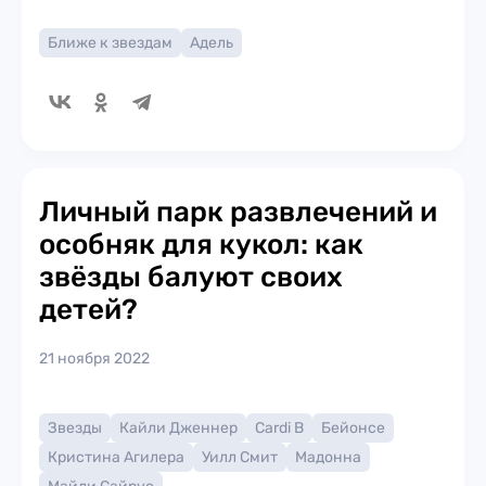
Ближе к звездам
Адель
Личный парк развлечений и
особняк для кукол: как
звёзды балуют своих
детей?
21 ноября 2022
Звезды
Кайли Дженнер
Cardi B
Бейонсе
Кристина Агилера
Уилл Смит
Мадонна