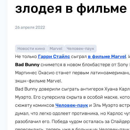
злодея в фильме 
26 апреля 2022
Новости кино
Marvel
Человек-паук
Не только
Гарри Стайлс
сыграл
в фильме Marvel
.
Bad Bunny
снимется в новом блокбастере от Sony 
Мартинес Окасио станет первым латиноамериканце
экшн-фильме Marvel.
Bad Bunny доверили сыграть антигероя Хуана Карло
Муэрто. Его суперсила скрыта в особой маске, кот
сюжету комиксов
Человек-паук
и Эль Муэрто встр
думал, что легко одолеет противника, но Карлос чу
разоблачил его. Победа чудом осталась за Спайде
пересеклись, теперь уже в больнице: Человек-паук 