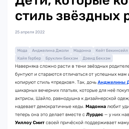
Дети, которые к
стиль звёздных 
25 апреля 2022
Мода
Анджелина Джоли
Мадонна
Кейт Бекинсейл
Кайя Гербер
Бруклин Бекхэм
Дэвид Бекхэм
Наверняка сложно расти в тени звёздных родителе
бунтуют и стараются отличаться от успешных мам и
копируют стиль «предков». Так, дочь
Анджелины 
шикарных вечерних платьях, которые для неё поку
актрисы, Шайло, равнодушна к дизайнерской одеж
надевает демократичные кеды.
Мадонна
любит уди
теперь она это делает вместе с
Лурдес
— у них на
Уиллоу Смит
своей причёской поддерживает мам