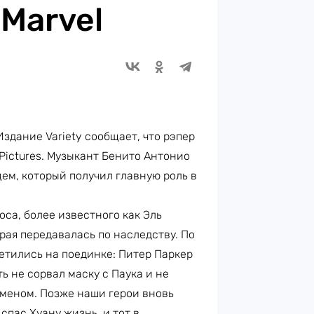
Marvel
 Издание Variety сообщает, что рэпер
Pictures. Музыкант Бенито Антонио
м, который получил главную роль в
са, более известного как Эль
орая передавалась по наследству. По
етились на поединке: Питер Паркер
ть не сорвал маску с Паука и не
рменом. Позже наши герои вновь
спас Хуану жизнь, и тот в