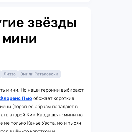
угие звёзды
 мини
Лиззо
Эмили Ратаковски
ть мини. Но наши героини выбирают
Флоренс Пью
обожает короткие
жизни (порой её образы попадают в
тать второй Ким Кардашьян: мини на
 не только Канье Уэста, но и тысяч
ится в чём-то коротком и