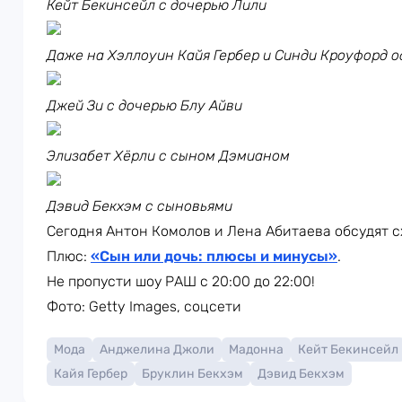
Кейт Бекинсейл с дочерью Лили
Даже на Хэллоуин Кайя Гербер и Синди Кроуфорд 
Джей Зи с дочерью Блу Айви
Элизабет Хёрли с сыном Дэмианом
Дэвид Бекхэм с сыновьями
Сегодня Антон Комолов и Лена Абитаева обсудят 
Плюс:
«Сын или дочь: плюсы и минусы»
.
Не пропусти шоу РАШ с 20:00 до 22:00!
Фото: Getty Images, соцсети
Мода
Анджелина Джоли
Мадонна
Кейт Бекинсейл
Кайя Гербер
Бруклин Бекхэм
Дэвид Бекхэм