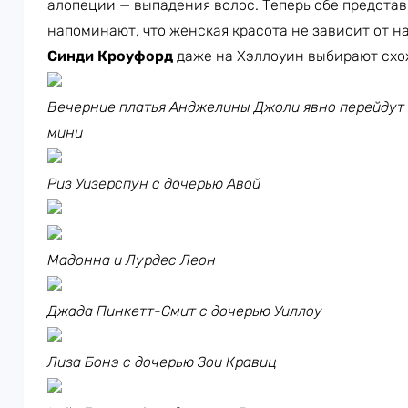
алопеции — выпадения волос. Теперь обе предст
напоминают, что женская красота не зависит от н
Синди Кроуфорд
даже на Хэллоуин выбирают схож
Вечерние платья Анджелины Джоли явно перейдут 
мини
Риз Уизерспун с дочерью Авой
Мадонна и Лурдес Леон
Джада Пинкетт-Смит с дочерью Уиллоу
Лиза Бонэ с дочерью Зои Кравиц