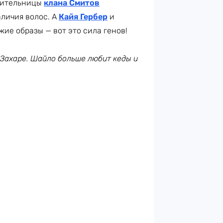
авительницы
клана Смитов
аличия волос. А
Кайя Гербер
и
ие образы — вот это сила генов!
Захаре. Шайло больше любит кеды и