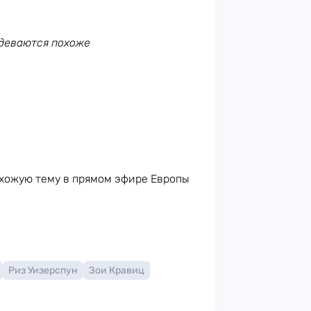
одеваются похоже
схожую тему в прямом эфире Европы
Риз Уизерспун
Зои Кравиц