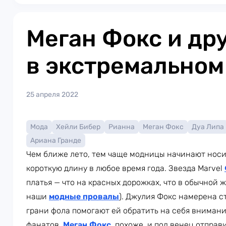
Меган Фокс и др
в экстремальном
25 апреля 2022
Мода
Хейли Бибер
Рианна
Меган Фокс
Дуа Липа
Ариана Гранде
Чем ближе лето, тем чаще модницы начинают носи
короткую длину в любое время года. Звезда Marvel
платья — что на красных дорожках, что в обычной 
наши
модные провалы
). Джулия Фокс намерена с
грани фола помогают ей обратить на себя внимание
фанатов.
Меган Фокс
, похоже, и под венец отправ