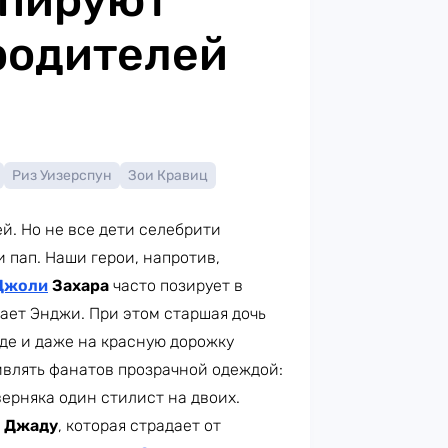
опируют
родителей
Риз Уизерспун
Зои Кравиц
й. Но не все дети селебрити
 пап. Наши герои, напротив,
Джоли
Захара
часто позирует в
пает Энджи. При этом старшая дочь
де и даже на красную дорожку
влять фанатов прозрачной одеждой:
верняка один стилист на двоих.
у
Джаду
, которая страдает от