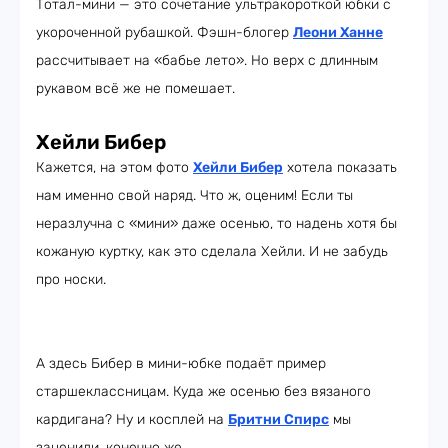
Тотал-мини — это сочетание ультракороткой юбки с
укороченной рубашкой. Фэшн-блогер
Леони Ханне
рассчитывает на «бабье лето». Но верх с длинным
рукавом всё же не помешает.
Хейли Бибер
Кажется, на этом фото
Хейли Бибер
хотела показать
нам именно свой наряд. Что ж, оценим! Если ты
неразлучна с «мини» даже осенью, то надень хотя бы
кожаную куртку, как это сделала Хейли. И не забудь
про носки.
А здесь Бибер в мини-юбке подаёт пример
старшеклассницам. Куда же осенью без вязаного
кардигана? Ну и косплей на
Бритни Спирс
мы
заценили, конечно же.