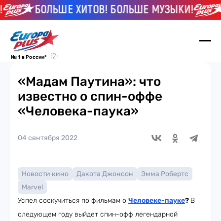
БОЛЬШЕ ХИТОВ! БОЛЬШЕ МУЗЫКИ!
Б
№ 1 в России*
«Мадам Паутина»: что
известно о спин-оффе
«Человека-паука»
04 сентября 2022
Новости кино
Дакота Джонсон
Эмма Робертс
Marvel
Успел соскучиться по фильмам о
Человеке-пауке
?
В
следующем году выйдет спин-офф легендарной