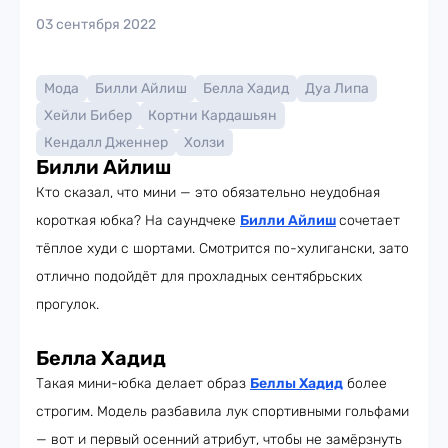
03 сентября 2022
Мода
Билли Айлиш
Белла Хадид
Дуа Липа
Хейли Бибер
Кортни Кардашьян
Кендалл Дженнер
Холзи
Билли Айлиш
Кто сказал, что мини — это обязательно неудобная
короткая юбка? На саундчеке
Билли Айлиш
сочетает
тёплое худи с шортами. Смотрится по-хулигански, зато
отлично подойдёт для прохладных сентябрьских
прогулок.
Белла Хадид
Такая мини-юбка делает образ
Беллы Хадид
более
строгим. Модель разбавила лук спортивными гольфами
— вот и первый осенний атрибут, чтобы не замёрзнуть