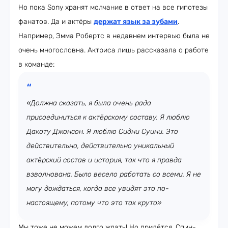
Но пока Sony хранят молчание в ответ на все гипотезы
фанатов. Да и актёры
держат язык за зубами
.
Например, Эмма Робертс в недавнем интервью была не
очень многословна. Актриса лишь рассказала о работе
в команде:
«Должна сказать, я была очень рада
присоединиться к актёрскому составу. Я люблю
Дакоту Джонсон. Я люблю Сидни Суини. Это
действительно, действительно уникальный
актёрский состав и история, так что я правда
взволнована. Было весело работать со всеми. Я не
могу дождаться, когда все увидят это по-
настоящему, потому что это так круто»
Мы тоже не можем долго ждать! Но придётся. Спин-