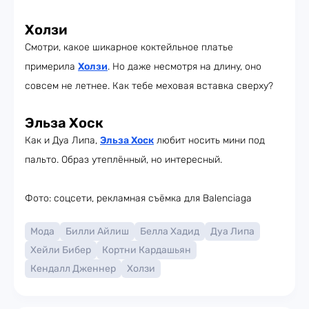
Холзи
Смотри, какое шикарное коктейльное платье
примерила
Холзи
. Но даже несмотря на длину, оно
совсем не летнее. Как тебе меховая вставка сверху?
Эльза Хоск
Как и Дуа Липа,
Эльза Хоск
любит носить мини под
пальто. Образ утеплённый, но интересный.
Фото: соцсети, рекламная съёмка для Balenciaga
Мода
Билли Айлиш
Белла Хадид
Дуа Липа
Хейли Бибер
Кортни Кардашьян
Кендалл Дженнер
Холзи