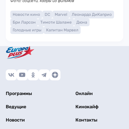
Фото: соцсети, кадры из фильмов
Новости кино
DC
Marvel
Леонардо ДиКаприо
Бри Ларсон
Тимоти Шаламе
Дюна
Голодные игры
Капитан Марвел
Программы
Онлайн
Ведущие
Кинокайф
Новости
Контакты