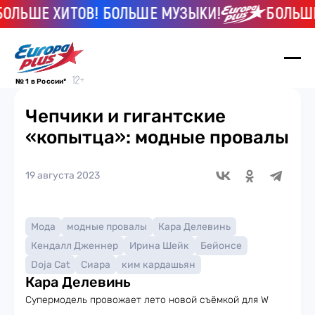
Е ХИТОВ! БОЛЬШЕ МУЗЫКИ!
БОЛЬШЕ ХИТ
№ 1 в России*
Чепчики и гигантские
«копытца»: модные провалы
19 августа 2023
Мода
модные провалы
Кара Делевинь
Кендалл Дженнер
Ирина Шейк
Бейонсе
Doja Cat
Сиара
ким кардашьян
Кара Делевинь
Супермодель провожает лето новой съёмкой для W