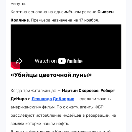
минуты.
Картина основана на одноимённом романе
Сьюзен
Коллинз
. Премьера назначена на 17 ноября.
«Убийцы цветочной луны»
Когда три «итальянца» —
Мартин Скорсезе, Роберт
ДеНиро
и
Леонардо ДиКаприо
— сделали «очень
американский» фильм. По сюжету, агенты ФБР
расследуют истребление индейцев в резервации, на
землях которых нашли нефть.
В мае на фестивале в Каннах состоялся закрытый