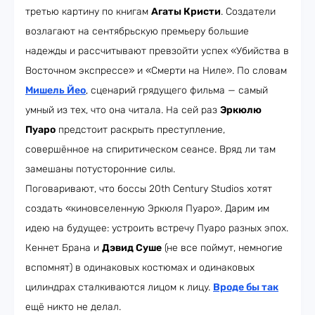
третью картину по книгам
Агаты Кристи
. Создатели
возлагают на сентябрьскую премьеру большие
надежды и рассчитывают превзойти успех «Убийства в
Восточном экспрессе» и «Смерти на Ниле». По словам
Мишель Йео
, сценарий грядущего фильма — самый
умный из тех, что она читала. На сей раз
Эркюлю
Пуаро
предстоит раскрыть преступление,
совершённое на спиритическом сеансе. Вряд ли там
замешаны потусторонние силы.
Поговаривают, что боссы 20th Century Studios хотят
создать «киновселенную Эркюля Пуаро». Дарим им
идею на будущее: устроить встречу Пуаро разных эпох.
Кеннет Брана и
Дэвид Суше
(не все поймут, немногие
вспомнят) в одинаковых костюмах и одинаковых
цилиндрах сталкиваются лицом к лицу.
Вроде бы так
ещё никто не делал.