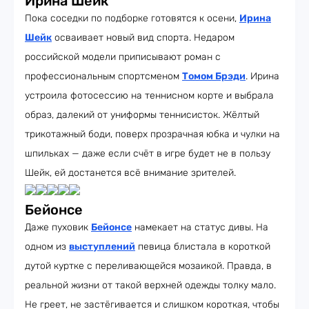
Ирина Шейк
Пока соседки по подборке готовятся к осени,
Ирина
Шейк
осваивает новый вид спорта. Недаром
российской модели приписывают роман с
профессиональным спортсменом
Томом Брэди
. Ирина
устроила фотосессию на теннисном корте и выбрала
образ, далекий от униформы теннисисток. Жёлтый
трикотажный боди, поверх прозрачная юбка и чулки на
шпильках — даже если счёт в игре будет не в пользу
Шейк, ей достанется всё внимание зрителей.
Бейонсе
Даже пуховик
Бейонсе
намекает на статус дивы. На
одном из
выступлений
певица блистала в короткой
дутой куртке с переливающейся мозаикой. Правда, в
реальной жизни от такой верхней одежды толку мало.
Не греет, не застёгивается и слишком короткая, чтобы