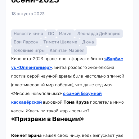
18 августа 2023
Новости кино
DC
Marvel
Леонардо ДиКаприо
Бри Ларсон
Тимоти Шаламе
Дюна
Голодные игры
Капитан Марвел
Кинолето-2023 пролетело в формате битвы
«Барби»
vs «Оппенгеймер»
. Битва розового жизнелюбия
против серой научной драмы была настолько эпичной
(пластмассовый мир победил), что даже седьмая
«Миссия: невыполнима»
с самой безумной
каскадёрской
выходкой
Тома Круза
пролетела мимо
кассы. Ждать ли такой жары осенью?
«Призраки в Венеции»
Кеннет Брана
нашёл свою нишу, ведь выпускает уже