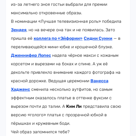
из-за летнего зноя гостьи выбрали для премии
максимально откровенные образы.
В номинации «Лучшая телевизионная роль» победила
Зендея
, но на вечере она так и не появилась. Зато
пришла её
коллега по «Эйфории»
Сидни Суини
— в
переливающейся мини-юбке и крошечной блузке.
Дженнифер Лопес
надела чёрное макси с кожаным
корсетом и вырезами на боках и спине. А уж её
декольте привлекло внимание каждого фотографа на
красной дорожке. Ведущая церемонии
Ванесса
Хадженс
сменила несколько аутфитов, но самым
эффектным оказалось платье в оттенке фуксии с
вырезом почти до талии. А
Ким Ли
представила свою
версию «голого» платья с прозрачной юбкой в
пёрышках и кружевным боди.
Чей образ запомнился тебе?