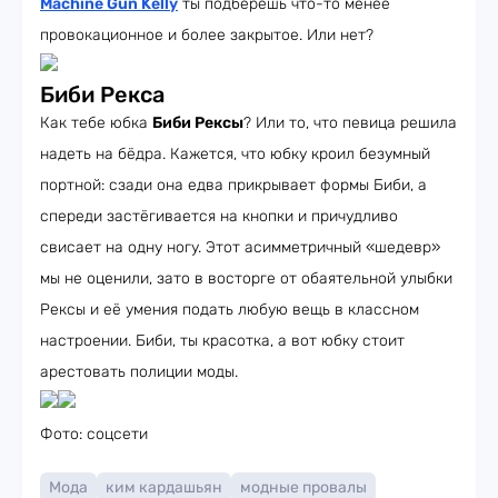
Machine Gun Kelly
ты подберёшь что-то менее
провокационное и более закрытое. Или нет?
Биби Рекса
Как тебе юбка
Биби Рексы
? Или то, что певица решила
надеть на бёдра. Кажется, что юбку кроил безумный
портной: сзади она едва прикрывает формы Биби, а
спереди застёгивается на кнопки и причудливо
свисает на одну ногу. Этот асимметричный «шедевр»
мы не оценили, зато в восторге от обаятельной улыбки
Рексы и её умения подать любую вещь в классном
настроении. Биби, ты красотка, а вот юбку стоит
арестовать полиции моды.
Фото: соцсети
Мода
ким кардашьян
модные провалы