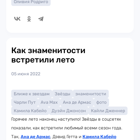
Оливия Родриго
Как знаменитости
встретили лето
05 июня 2022
Ближе к звездам
Звёзды
знаменитости
Чарли Пут
Ava Max
Ана де Армас
фото
Камила Кабейо
Дуэйн Джонсон
Кайли Дженнер
Горячее лето наконец наступило! Звёзды в соцсетях
показали, как встретили любимый всеми сезон года.
Так,
Ана де Армас
, Дэвид Гетта и
Камила Кабейо