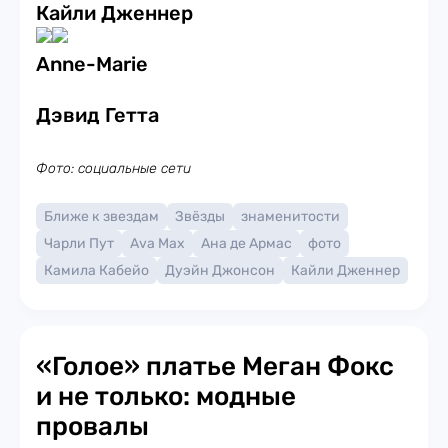
Кайли Дженнер
Anne-Marie
Дэвид Гетта
Фото: социальные сети
Ближе к звездам
Звёзды
знаменитости
Чарли Пут
Ava Max
Ана де Армас
фото
Камила Кабейо
Дуэйн Джонсон
Кайли Дженнер
«Голое» платье Меган Фокс
и не только: модные
провалы