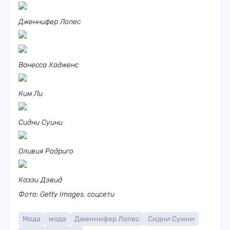
Дженнифер Лопес
Ванесса Хадженс
Ким Ли
Сидни Суини
Оливия Родриго
Каззи Дэвид
Фото: Getty Images, соцсети
Мода
мода
Дженнифер Лопес
Сидни Суини