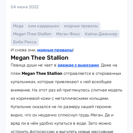
04 июня 2022
Мода
ким кардашьян
модные провалы
Megan Thee Stallion
Меган Фокс
Кайли Дженнер
Биби Рекса
И снова они,
модные провалы
!
Megan Thee Stallion
Певица души не чает в
одежде с вырезами
. Даже на
пляж
Megan Thee Stallion
отправляется в откровенных
купальниках, которые привлекают к ней всеобщее
внимание. На этот раз ей приглянулась слитная модель
из коричневой кожи с металлическими кольцами.
Купальник оказался не по размеру нашей героине:
видно, что он неудачно сплюснул грудь Меган. Да и
вряд ли в нём удобно купаться в воде. Зато можно
устроить фотосессию и выгулять новые массивные