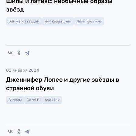
Шипы и латекс: необычные образы
звёзд
Ближе к звездам
ким кардашьян
Лили Коллинз
02 января 2024
Дженнифер Лопес и другие звёзды в
странной обуви
Звезды
Cardi B
Ava Max