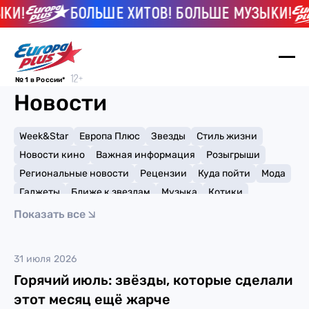
КИ!
БОЛЬШЕ ХИТОВ! БОЛЬШЕ МУЗЫКИ!
№ 1 в России*
Новости
Week&Star
Европа Плюс
Звезды
Стиль жизни
Новости кино
Важная информация
Розыгрыши
Региональные новости
Рецензии
Куда пойти
Мода
Гаджеты
Ближе к звездам
Музыка
Котики
Мемы и тренды
Факты и списки
Премии
Показать все
Путешествия
Рейтинги
Игры
Ava Max
31 июля 2026
Горячий июль: звёзды, которые сделали
этот месяц ещё жарче