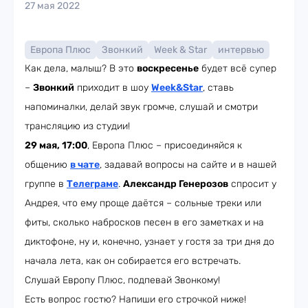
27 мая 2022
Европа Плюс
Звонкий
Week & Star
интервью
Как дела, малыш? В это
воскресенье
будет всё супер
–
Звонкий
приходит в шоу
Week&Star
, ставь
напоминалки, делай звук громче, слушай и смотри
трансляцию из студии!
29 мая, 17:00
, Европа Плюс – присоединяйся к
общению
в чате
, задавай вопросы на сайте и в нашей
группе в
Телеграме
.
Александр Генерозов
спросит у
Андрея, что ему проще даётся – сольные треки или
фиты, сколько набросков песен в его заметках и на
диктофоне, ну и, конечно, узнает у гостя за три дня до
начала лета, как он собирается его встречать.
Слушай Европу Плюс, подпевай Звонкому!
Есть вопрос гостю? Напиши его строчкой ниже!