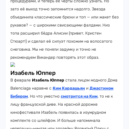
процедурами, и теперь её черты сложно узнать. Но
зато её выход точно запомнится надолго. Звезда
объединила классические брюки и топ — или жакет без
рукавов? — с широкими свисающими фалдами. Низ
топа расширил бёдра Алисии (привет, Кристен
Стюарт!) и сделал её силуэт похожим на волосатого
снеговика. Мы не поняли задумку и точно не
рекомендуем Викандер повторять этот образ.
Изабель Юппер
В феврале
Изабель Юппер
стала лицом модного Дома
Balenciaga наравне с
Ким Кардашьян
и
Джастином
Бибером
. Но что уместно
смотрится на Ким
, то не к
лицу французской диве. На красной дорожке
кинофестиваля Изабель появилась в изумрудном
комплекте со шлейфом. И больше напоминала
черепашку-ниндзя или злодейку Ядовитый Плющ с