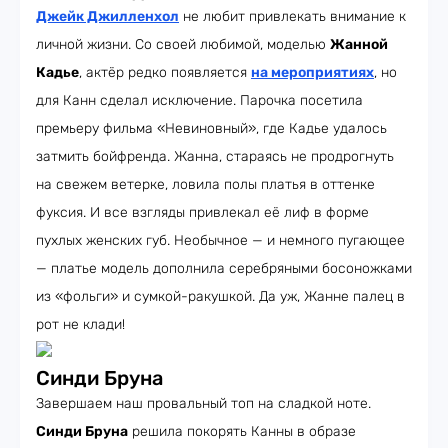
Джейк Джилленхол
не любит привлекать внимание к
личной жизни. Со своей любимой, моделью
Жанной
Кадье
, актёр редко появляется
на мероприятиях
, но
для Канн сделал исключение. Парочка посетила
премьеру фильма «Невиновный», где Кадье удалось
затмить бойфренда. Жанна, стараясь не продрогнуть
на свежем ветерке, ловила полы платья в оттенке
фуксия. И все взгляды привлекал её лиф в форме
пухлых женских губ. Необычное — и немного пугающее
— платье модель дополнила серебряными босоножками
из «фольги» и сумкой-ракушкой. Да уж, Жанне палец в
рот не клади!
Синди Бруна
Завершаем наш провальный топ на сладкой ноте.
Синди Бруна
решила покорять Канны в образе