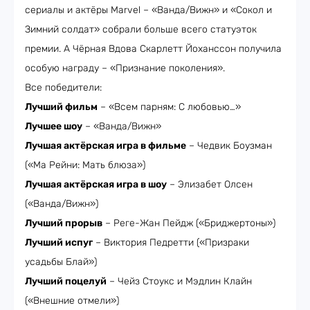
сериалы и актёры Marvel – «Ванда/Вижн» и «Сокол и
Зимний солдат» собрали больше всего статуэток
премии. А Чёрная Вдова Скарлетт Йоханссон получила
особую награду – «Признание поколения».
Все победители:
Лучший фильм
– «Всем парням: С любовью…»
Лучшее шоу
– «Ванда/Вижн»
Лучшая актёрская игра в фильме
– Чедвик Боузман
(«Ма Рейни: Мать блюза»)
Лучшая актёрская игра в шоу
– Элизабет Олсен
(«Ванда/Вижн»)
Лучший прорыв
– Реге-Жан Пейдж («Бриджертоны»)
Лучший испуг
– Виктория Педретти («Призраки
усадьбы Блай»)
Лучший поцелуй
– Чейз Стоукс и Мэдлин Клайн
(«Внешние отмели»)