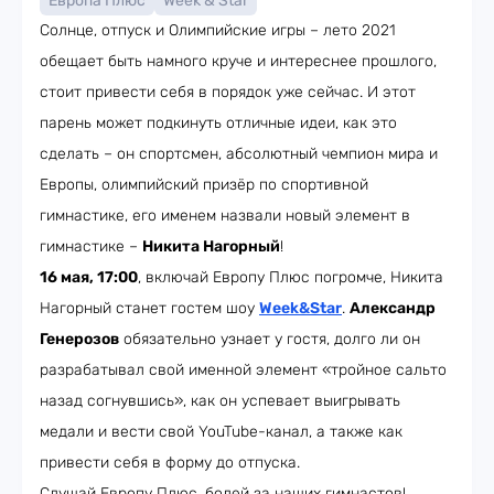
Европа Плюс
Week & Star
Солнце, отпуск и Олимпийские игры – лето 2021
обещает быть намного круче и интереснее прошлого,
стоит привести себя в порядок уже сейчас. И этот
парень может подкинуть отличные идеи, как это
сделать – он спортсмен, абсолютный чемпион мира и
Европы, олимпийский призёр по спортивной
гимнастике, его именем назвали новый элемент в
гимнастике –
Никита Нагорный
!
16 мая, 17:00
, включай Европу Плюс погромче, Никита
Нагорный станет гостем шоу
Week&Star
.
Александр
Генерозов
обязательно узнает у гостя, долго ли он
разрабатывал свой именной элемент «тройное сальто
назад согнувшись», как он успевает выигрывать
медали и вести свой YouTube-канал, а также как
привести себя в форму до отпуска.
Слушай Европу Плюс, болей за наших гимнастов!