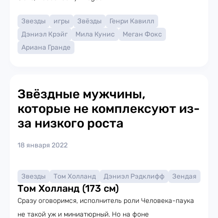
Звезды
игры
Звёзды
Генри Кавилл
Дэниэл Крэйг
Мила Кунис
Меган Фокс
Ариана Гранде
Звёздные мужчины,
которые не комплексуют из-
за низкого роста
18 января 2022
Звезды
Том Холланд
Дэниэл Рэдклифф
Зендая
Том Холланд (173 см)
Сразу оговоримся, исполнитель роли Человека-паука
не такой уж и миниатюрный. Но на фоне