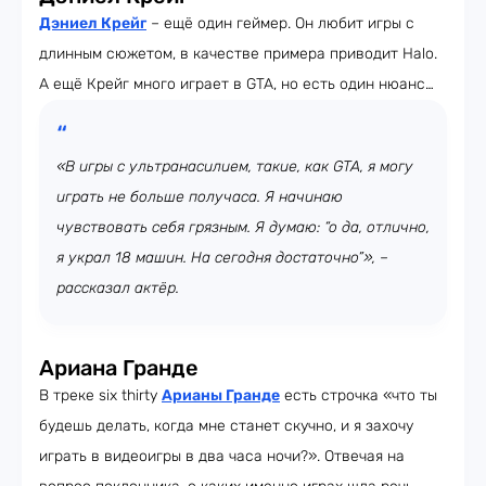
Дэниел Крейг
– ещё один геймер. Он любит игры с
длинным сюжетом, в качестве примера приводит Halo.
А ещё Крейг много играет в GTA, но есть один нюанс…
«В игры с ультранасилием, такие, как GTA, я могу
играть не больше получаса. Я начинаю
чувствовать себя грязным. Я думаю: “о да, отлично,
я украл 18 машин. На сегодня достаточно”», –
рассказал актёр.
Ариана Гранде
В треке six thirty
Арианы Гранде
есть строчка «что ты
будешь делать, когда мне станет скучно, и я захочу
играть в видеоигры в два часа ночи?». Отвечая на