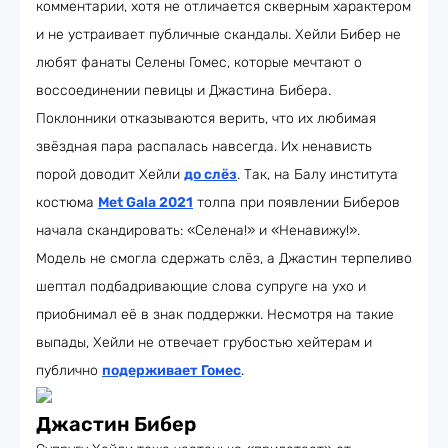
комментарии, хотя не отличается скверным характером
и не устраивает публичные скандалы. Хейли Бибер не
любят фанаты Селены Гомес, которые мечтают о
воссоединении певицы и Джастина Бибера.
Поклонники отказываются верить, что их любимая
звёздная пара распалась навсегда. Их ненависть
порой доводит Хейли
до слёз
. Так, на Балу института
костюма
Met Gala 2021
толпа при появлении Биберов
начала скандировать: «Селена!» и «Ненавижу!».
Модель не смогла сдержать слёз, а Джастин терпеливо
шептал подбадривающие слова супруге на ухо и
приобнимал её в знак поддержки. Несмотря на такие
выпады, Хейли не отвечает грубостью хейтерам и
публично
подерживает Гомес
.
Джастин Бибер