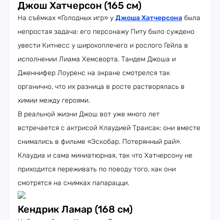
Джош Хатчерсон (165 см)
На съёмках «Голодных игр» у
Джоша Хатчерсона
была
непростая задача: его персонажу Питу было суждено
увести Китнесс у широкоплечего и рослого Гейла в
исполнении Лиама Хемсворта. Тандем Джоша и
Дженнифер Лоуренс на экране смотрелся так
органично, что их разница в росте растворялась в
химии между героями.
В реальной жизни Джош вот уже много лет
встречается с актрисой Клаудией Траисак: они вместе
снимались в фильме «Эскобар. Потерянный рай».
Клаудиа и сама миниатюрная, так что Хатчерсону не
приходится переживать по поводу того, как они
смотрятся на снимках папарацци.
Кендрик Ламар (168 см)