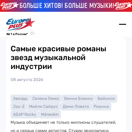
БОЛЬШЕ ХИТОВ! БОЛЬШЕ МУЗЫКИ!
Б
№ 1 в России*
Самые красивые романы
звезд музыкальной
индустрии
08 августа 2026
Звезды
Селена Гомес
Бенни Бланко
Бейонсе
Jay-Z
Майли Сайрус
Деми Ловато
Рианна
A$AP Rocky
Måneskin
Музыка объединяет не только миллионы слушателей,
но и сердца самих артистов. Студии звукозаписи,