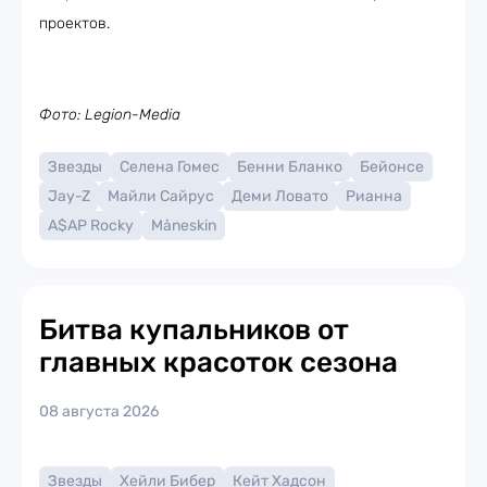
проектов.
Фото: Legion-Media
Звезды
Селена Гомес
Бенни Бланко
Бейонсе
Jay-Z
Майли Сайрус
Деми Ловато
Рианна
A$AP Rocky
Måneskin
Битва купальников от
главных красоток сезона
08 августа 2026
Звезды
Хейли Бибер
Кейт Хадсон