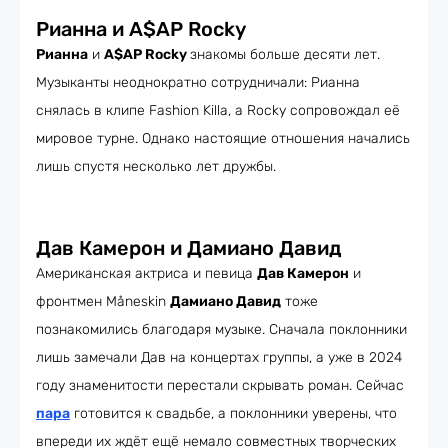
Рианна и A$AP Rocky
Рианна
и
A$AP Rocky
знакомы больше десяти лет.
Музыканты неоднократно сотрудничали: Рианна
снялась в клипе Fashion Killa, а Rocky сопровождал её
мировое турне. Однако настоящие отношения начались
лишь спустя несколько лет дружбы.
Дав Камерон и Дамиано Давид
Американская актриса и певица
Дав Камерон
и
фронтмен Måneskin
Дамиано Давид
тоже
познакомились благодаря музыке. Сначала поклонники
лишь замечали Дав на концертах группы, а уже в 2024
году знаменитости перестали скрывать роман. Сейчас
пара
готовится к свадьбе, а поклонники уверены, что
впереди их ждёт ещё немало совместных творческих