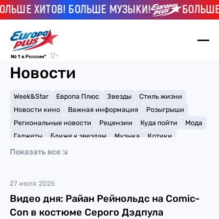
ЛЬШЕ ХИТОВ! БОЛЬШЕ МУЗЫКИ!
БОЛЬШЕ 
№ 1 в России*
Новости
Week&Star
Европа Плюс
Звезды
Стиль жизни
Новости кино
Важная информация
Розыгрыши
Региональные новости
Рецензии
Куда пойти
Мода
Гаджеты
Ближе к звездам
Музыка
Котики
Мемы и тренды
Факты и списки
Премии
Показать все
Путешествия
Рейтинги
Игры
Дэдпул
27 июля 2026
Видео дня: Райан Рейнольдс на Comic-
Con в костюме Серого Дэдпула