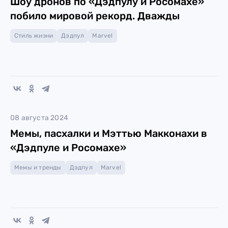
Шоу дронов по «Дэдпулу и Росомахе»
побило мировой рекорд. Дважды
Стиль жизни
Дэдпул
Marvel
08 августа 2024
Мемы, пасхалки и Мэттью Макконахи в
«Дэдпуле и Росомахе»
Мемы и тренды
Дэдпул
Marvel