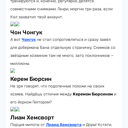
тренируются и, конечно, регулярно делятся
совместными снимками. Генри, моргни три раза, если
Кэл захватил твой аккаунт.
Чон Чонгук
А вот
Чонгук
не стал сопротивляться и сразу завёл
для добермана Бана отдельную страничку. Снимков со
звёздным хозяином там не много, зато поклонников —
миллионы.
Керем Бюрсин
Не зря говорят, что подопечные похожи на своих
хозяев. Найдёшь отличия между
Керемом Бюрсином
и
его йорком Гектором?
Лиам Хемсворт
Порция милоты от
Лиама Хемсворта
и Доры! Кстати,