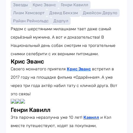
Звезды
Крис Эванс
Генри Кавилл
Лиам Хемсворт
Дэвид Бекхэм
Джейсон Деруло
Райан Рейнольдс
Дэдпул
Рядом с шерстяными милашками тает даже самый
серьёзный мужчина. А вот и доказательства! В
Национальный день собак смотрим на трогательные
снимки селебрити с их верными питомцами.
Крис Эванс
Своего мохнатого приятеля
Крис Эванс
встретил в
2017 году на площадке фильма «Одарённая». А уже
через три года актёр набил тату с кличкой друга. Вот
это связь!
Генри Кавилл
Эта парочка неразлучна уже 10 лет!
Кавилл
и Кэл
вместе путешествуют, ходят за покупками,