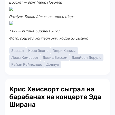
Брискет — друг Глена Пауэлла
Питбуль Билли Айлиш по имени Шарк
Тэнк — питомец Сидни Суини
Фото: соцсети, кампейн Jinx, кадры из фильма
Звезды
Крис Эванс
Генри Кавилл
Лиам Хемсворт
Дэвид Бекхэм
Джейсон Деруло
Райан Рейнольдс
Дэдпул
Крис Хемсворт сыграл на
барабанах на концерте Эда
Ширана