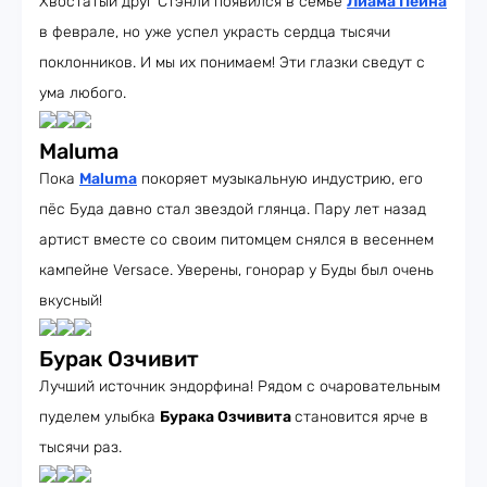
Хвостатый друг Стэнли появился в семье
Лиама Пейна
в феврале, но уже успел украсть сердца тысячи
поклонников. И мы их понимаем! Эти глазки сведут с
ума любого.
Maluma
Пока
Maluma
покоряет музыкальную индустрию, его
пёс Буда давно стал звездой глянца. Пару лет назад
артист вместе со своим питомцем снялся в весеннем
кампейне Versace. Уверены, гонорар у Буды был очень
вкусный!
Бурак Озчивит
Лучший источник эндорфина! Рядом с очаровательным
пуделем улыбка
Бурака Озчивита
становится ярче в
тысячи раз.