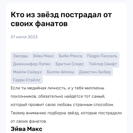
Кто из звёзд пострадал от
своих фанатов
01 июля 2023
Звезды
Эйва Макс
Биби Рекса
Педро Паскаль
Дженнифер Лопес
Бритни Спирс
Тейлор Свифт
Майли Сайрус
Билли Айлиш
Джастин Бибер
Гарри Стайлс
Если ты медийная личность, и у тебя миллионы
поклонников, обязательно найдётся тот самый,
который проявит свою любовь странным способом.
Твоему вниманию подборка звёзд, которые пострадали
от своих фанатов.
Эйва Макс