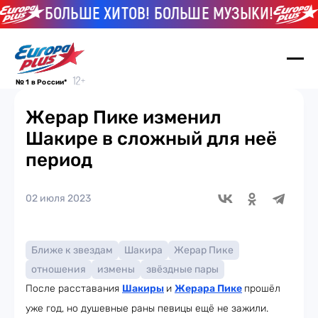
БОЛЬШЕ ХИТОВ! БОЛЬШЕ МУЗЫКИ!
БО
№ 1 в России*
Жерар Пике изменил
Шакире в сложный для неё
период
02 июля 2023
Ближе к звездам
Шакира
Жерар Пике
отношения
измены
звёздные пары
После расставания
Шакиры
и
Жерара Пике
прошёл
уже год, но душевные раны певицы ещё не зажили.