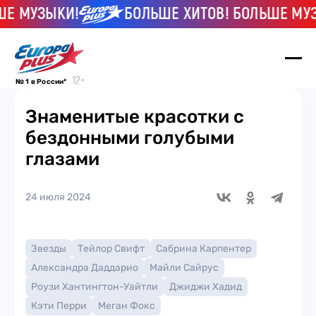
УЗЫКИ!
БОЛЬШЕ ХИТОВ! БОЛЬШЕ МУЗЫКИ
№ 1 в России*
Знаменитые красотки с
бездонными голубыми
глазами
24 июля 2024
Звезды
Тейлор Свифт
Сабрина Карпентер
Александра Даддарио
Майли Сайрус
Роузи Хантингтон-Уайтли
Джиджи Хадид
Кэти Перри
Меган Фокс