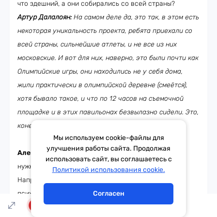
что здешний, а они собирались со всей страны?
Артур Далалоян:
На самом деле да, это так, в этом есть
некоторая уникальность проекта, ребята приехали со
всей страны, сильнейшие атлеты, и не все из них
московские. И вот для них, наверно, это были почти как
Олимпийские игры, они находились не у себя дома,
жили практически в олимпийской деревне (смеётся),
хотя бывало такое, и что по 12 часов на съемочной
площадке и в этих павильонах безвылазно сидели. Это,
конечно, невероятный труд!
Мы используем cookie-файлы для
улучшения работы сайта. Продолжая
Александр Генерозов:
А вот интересный момент,
использовать сайт, вы соглашаетесь с
нужна ли психологическая помощь спортсменам?
Тема дня
Гороскоп
Политикой использования cookie.
Например, Софья Позднякова считает, что нужны
психологи, что их мало. А Женя Медведева
Согласен
скептически относится к этому всему, мол, важны
LIVE