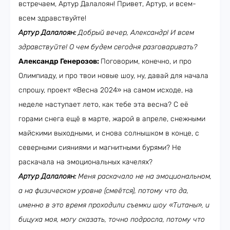
встречаем, Артур Далалоян! Привет, Артур, и всем-
всем здравствуйте!
Артур Далалоян:
Добрый вечер, Александр! И всем
здравствуйте! О чем будем сегодня разговаривать?
Александр Генерозов:
Поговорим, конечно, и про
Олимпиаду, и про твои новые шоу, ну, давай для начала
спрошу, проект «Весна 2024» на самом исходе, на
неделе наступает лето, как тебе эта весна? С её
горами снега ещё в марте, жарой в апреле, снежными
майскими выходными, и снова солнышком в конце, с
северными сияниями и магнитными бурями? Не
раскачала на эмоциональных качелях?
Артур Далалоян:
Меня раскачало не на эмоциональном,
а на физическом уровне (смеётся), потому что да,
именно в это время проходили съемки шоу «Титаны», и
бицуха моя, могу сказать, точно подросла, потому что