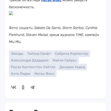
треков! Во взгляде
Меган Фокс
можно увидеть
бесконечность.
Фото: соцсети, Sabato De Sarno, Storm Santos, Cynthia
Parkhurst, Steven Meisel, архив журнала TIME, кампейн
Miu Miu
Звезды
Тейлор Свифт
Сабрина Карпентер
Александра Даддарио
Майли Сайрус
Роузи Хантингтон-Уайтли
Джиджи Хадид
Кэти Перри
Меган Фокс