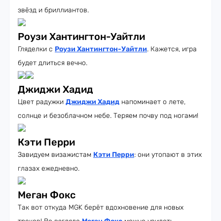
звёзд и бриллиантов.
Роузи Хантингтон-Уайтли
Гляделки с
Роузи Хантингтон-Уайтли
. Кажется, игра
будет длиться вечно.
Джиджи Хадид
Цвет радужки
Джиджи Хадид
напоминает о лете,
солнце и безоблачном небе. Теряем почву под ногами!
Кэти Перри
Завидуем визажистам
Кэти Перри
: они утопают в этих
глазах ежедневно.
Меган Фокс
Так вот откуда MGK берёт вдохновение для новых