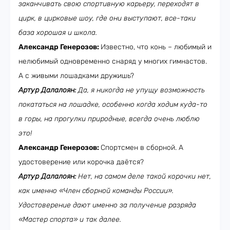
заканчивать свою спортивную карьеру, переходят в
цирк, в цирковые шоу, где они выступают, все-таки
база хорошая и школа.
Александр Генерозов:
Известно, что конь – любимый и
нелюбимый одновременно снаряд у многих гимнастов.
А с живыми лошадками дружишь?
Артур Далалоян:
Да, я никогда не упущу возможность
покататься на лошадке, особенно когда ходим куда-то
в горы, на прогулки природные, всегда очень люблю
это!
Александр Генерозов:
Спортсмен в сборной. А
удостоверение или корочка даётся?
Артур Далалоян:
Нет, на самом деле такой корочки нет,
как именно «Член сборной команды России».
Удостоверение дают именно за получение разряда
«Мастер спорта» и так далее.