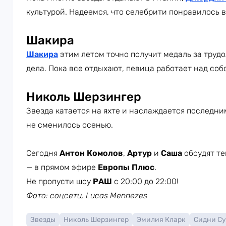
культурой. Надеемся, что селебрити понравилось 
Шакира
Шакира
этим летом точно получит медаль за трудо
дела. Пока все отдыхают, певица работает над со
Николь Шерзингер
Звезда катается на яхте и наслаждается последни
не сменилось осенью.
Сегодня
Антон Комолов
,
Артур
и
Саша
обсудят те
— в прямом эфире
Европы Плюс
.
Не пропусти шоу
РАШ
с 20:00 до 22:00!
Фото: соцсети, Lucas Mennezes
Звезды
Николь Шерзингер
Эмилия Кларк
Сидни С