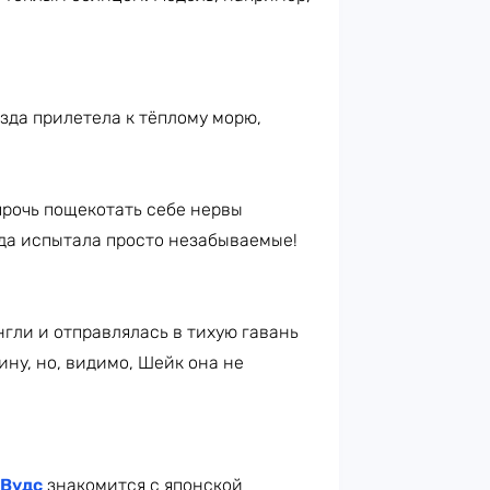
езда прилетела к тёплому морю,
прочь пощекотать себе нервы
да испытала просто незабываемые!
гли и отправлялась в тихую гавань
ину, но, видимо, Шейк она не
Вудс
знакомится с японской