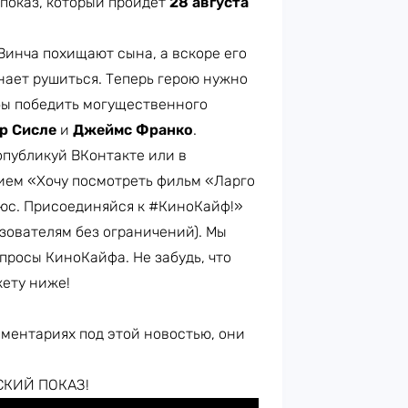
показ, который пройдёт
28 августа
Винча похищают сына, а вскоре его
нает рушиться. Теперь герою нужно
обы победить могущественного
р Сисле
и
Джеймс Франко
.
публикуй ВКонтакте или в
ием «Хочу посмотреть фильм «Ларго
люс. Присоединяйся к #КиноКайф!»
ьзователям без ограничений). Мы
просы КиноКайфа. Не забудь, что
кету ниже!
мментариях под этой новостью, они
СКИЙ ПОКАЗ!