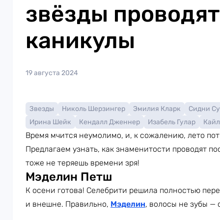
звёзды проводят
каникулы
19 августа 2024
Звезды
Николь Шерзингер
Эмилия Кларк
Сидни С
Ирина Шейк
Кендалл Дженнер
Изабель Гулар
Кайл
Время мчится неумолимо, и, к сожалению, лето пот
Предлагаем узнать, как знаменитости проводят по
тоже не теряешь времени зря!
Мэделин Петш
К осени готова! Селебрити решила полностью пере
и внешне. Правильно,
Мэделин
, волосы не зубы — 