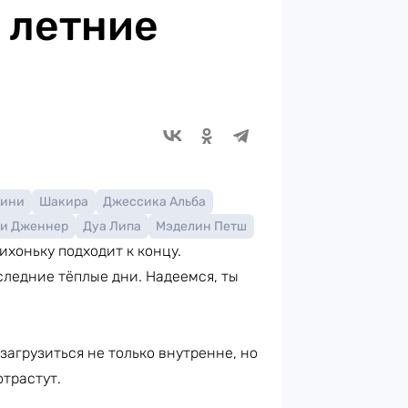
 летние
уини
Шакира
Джессика Альба
и Дженнер
Дуа Липа
Мэделин Петш
ихоньку подходит к концу.
следние тёплые дни. Надеемся, ты
загрузиться не только внутренне, но
отрастут.