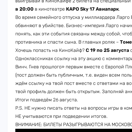
выигрывай в КиноКайфе 2 билета на специальный 
в 20:00
в кинотеатре
КАРО Sky 17 Авиапарк
.
Во время семейного отпуска у миллиардера Ларго 
обвиняют в убийстве. Бизнес-империя Ларго начи
понять, как эти события связаны между собой, чт
противника и спасти сына. В главных ролях –
Томе
Хочешь попасть на КиноКайф?
С 19 по 25 августа
о
Одноклассниках ссылку на эту акцию с комментар
Винч. Гнев прошлого» первым вместе с Европой П
(пост должен быть публичным, т.е. виден всем пол
ждём ссылку на твой пост вместе с ответами на во
твой профиль должен быть открытым. Заполняй ан
Итоги подведём 26 августа.
P.S. НЕ нужно писать ответы на вопросы игры в ко
НЕ учитываются при подведении итогов.
ВНИМАНИЕ: БИЛЕТЫ РАЗЫГРЫВАЮТСЯ НА МОСКОВ