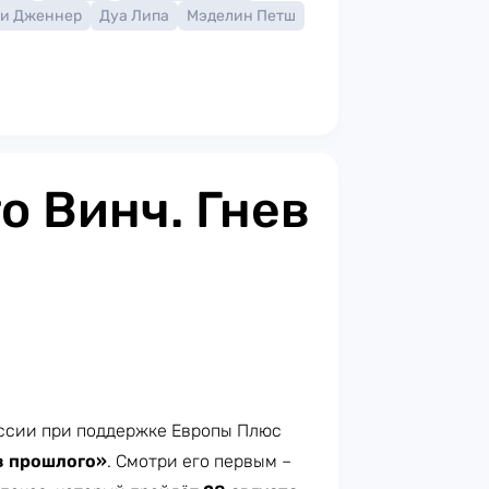
и Дженнер
Дуа Липа
Мэделин Петш
о Винч. Гнев
ссии при поддержке Европы Плюс
в прошлого»
. Смотри его первым –