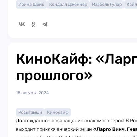
Ирина Шейк
Кендалл Дженнер
Изабель Гулар
Кайл
КиноКайф: «Ларг
прошлого»
18 августа 2024
Розыгрыши
Кинокайф
Долгожданное возвращение знакомого героя! В Ро
выходит приключенческий экшн
«Ларго Винч. Гне