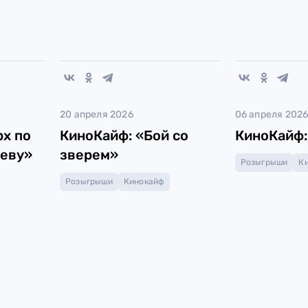
20 апреля 2026
06 апреля 202
х по
КиноКайф: «Бой со
КиноКайф:
еву»
зверем»
Розыгрыши
К
Розыгрыши
Кинокайф