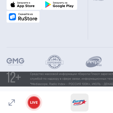
Средство массовой информации «Европа Плюс» зарегистр
службой по надзору в сфере связи, информационных тех
*Mediascope, Radio Index – РОССИЯ 100К+, ИЮЛЬ - ДЕКАБР
LIVE