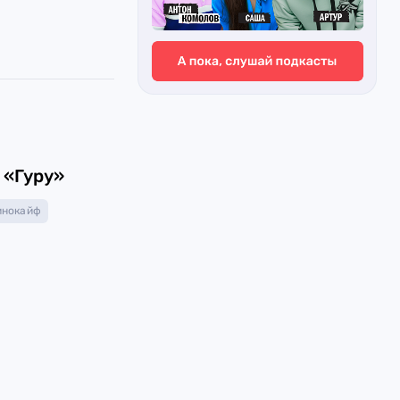
6
 «Гуру»
инокайф