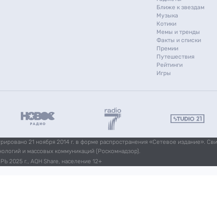
Ближе к звездам
Музыка
Котики
Мемы и тренды
Факты и списки
Премии
Путешествия
Рейтинги
Игры
ировано 21 ноября 2014 г. в форме распространения «Сетевое издание». Св
нологий и массовых коммуникаций (Роскомнадзор).
Ь 2025 г., AQH Share, население 12+