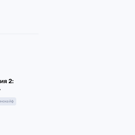
ия 2:
»
инокайф