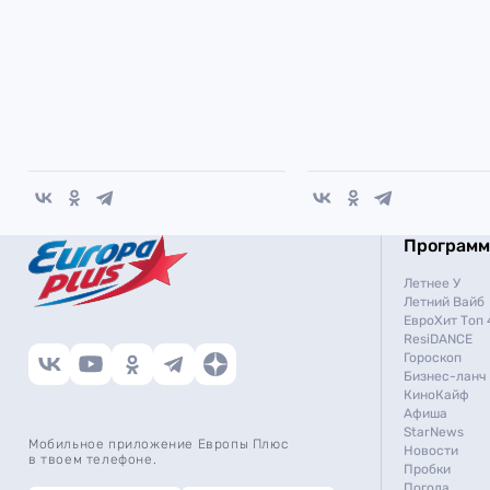
Програм
Летнее У
Летний Вайб
ЕвроХит Топ 
ResiDANCE
Гороскоп
Бизнес-ланч
КиноКайф
Афиша
StarNews
Мобильное приложение Европы Плюс
Новости
в твоем телефоне.
Пробки
Погода