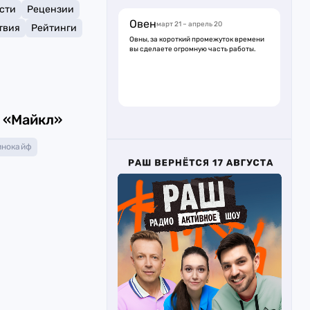
сти
Рецензии
Овен
март 21 – апрель 20
твия
Рейтинги
Овны, за короткий промежуток времени
вы сделаете огромную часть работы.
 «Майкл»
инокайф