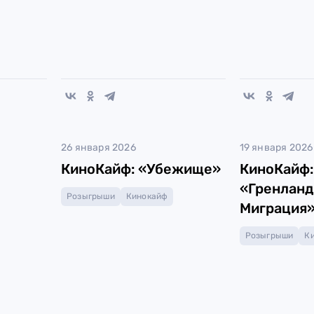
26 января 2026
19 января 2026
КиноКайф: «Убежище»
КиноКайф:
«Гренланд
Розыгрыши
Кинокайф
Миграция
Розыгрыши
К