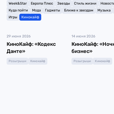
Week&Star
Европа Плюс
Звезды
Стиль жизни
Новост
Куда пойти
Мода
Гаджеты
Ближе к звездам
Музыка
Игры
Кинокайф
29 июня 2026
14 июня 2026
КиноКайф: «Кодекс
КиноКайф: «Ноч
Данте»
бизнес»
Розыгрыши
Кинокайф
Розыгрыши
Кинокайф