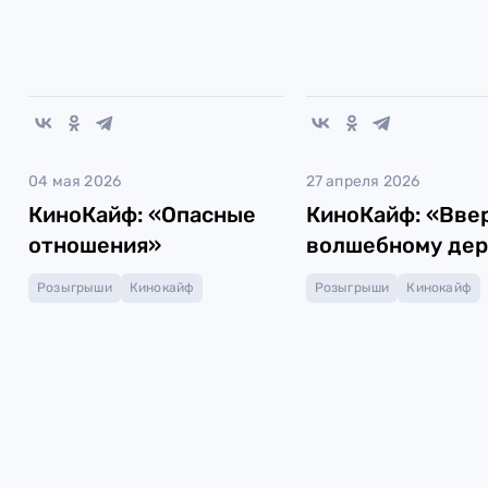
04 мая 2026
27 апреля 2026
КиноКайф: «Опасные
КиноКайф: «Ввер
отношения»
волшебному дер
Розыгрыши
Кинокайф
Розыгрыши
Кинокайф