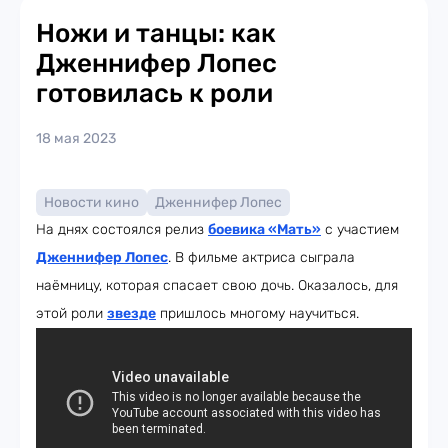
Ножи и танцы: как
Дженнифер Лопес
готовилась к роли
18 мая 2023
Новости кино
Дженнифер Лопес
На днях состоялся релиз
боевика «Мать»
с участием
Дженнифер Лопес
. В фильме актриса сыграла
наёмницу, которая спасает свою дочь. Оказалось, для
этой роли
звезде
пришлось многому научиться.