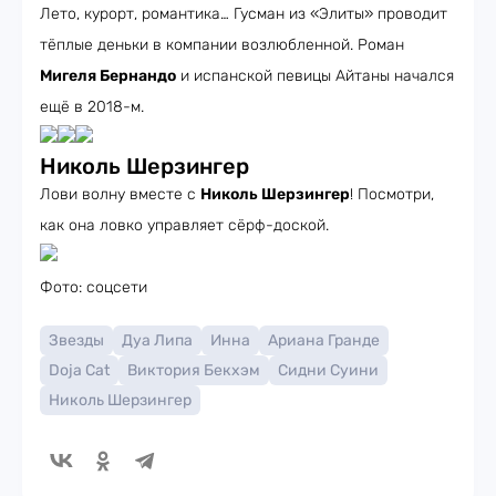
Лето, курорт, романтика… Гусман из «Элиты» проводит
тёплые деньки в компании возлюбленной. Роман
Мигеля Бернандо
и испанской певицы Айтаны начался
ещё в 2018-м.
Николь Шерзингер
Лови волну вместе с
Николь Шерзингер
! Посмотри,
как она ловко управляет сёрф-доской.
Фото: соцсети
Звезды
Дуа Липа
Инна
Ариана Гранде
Doja Cat
Виктория Бекхэм
Сидни Суини
Николь Шерзингер