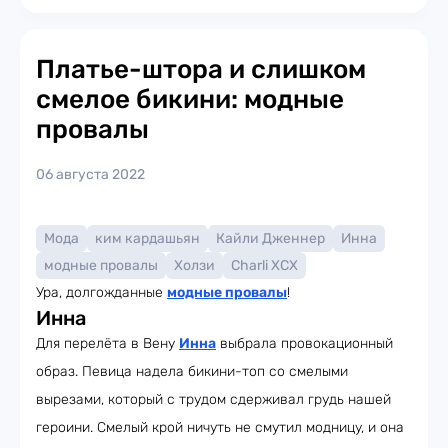
Платье-штора и слишком
смелое бикини: модные
провалы
06 августа 2022
Мода
ким кардашьян
Кайли Дженнер
Инна
модные провалы
Холзи
Charli XCX
Ура, долгожданные
модные провалы
!
Инна
Для перелёта в Вену
Инна
выбрала провокационный
образ. Певица надела бикини-топ со смелыми
вырезами, который с трудом сдерживал грудь нашей
героини. Смелый крой ничуть не смутил модницу, и она