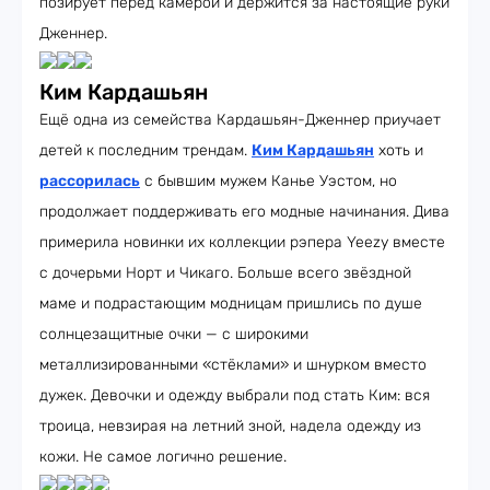
позирует перед камерой и держится за настоящие руки
Дженнер.
Ким Кардашьян
Ещё одна из семейства Кардашьян-Дженнер приучает
детей к последним трендам.
Ким Кардашьян
хоть и
рассорилась
с бывшим мужем Канье Уэстом, но
продолжает поддерживать его модные начинания. Дива
примерила новинки их коллекции рэпера Yeezy вместе
с дочерьми Норт и Чикаго. Больше всего звёздной
маме и подрастающим модницам пришлись по душе
солнцезащитные очки — с широкими
металлизированными «стёклами» и шнурком вместо
дужек. Девочки и одежду выбрали под стать Ким: вся
троица, невзирая на летний зной, надела одежду из
кожи. Не самое логично решение.