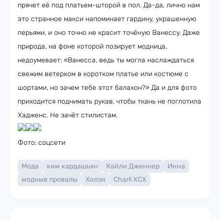
прячет её под платьем-шторой в пол. Да-да, лично нам
это странное макси напоминает гардину, украшенную
перьями, и оно точно не красит точёную Ванессу. Даже
природа, на фоне которой позирует модница,
недоумевает: «Ванесса, ведь ты могла наслаждаться
свежим ветерком в коротком платье или костюме с
шортами, но зачем тебе этот балахон?» Да и для фото
приходится поднимать рукав, чтобы ткань не поглотила
Хадженс. Не зачёт стилистам.
Фото: соцсети
Мода
ким кардашьян
Кайли Дженнер
Инна
модные провалы
Холзи
Charli XCX