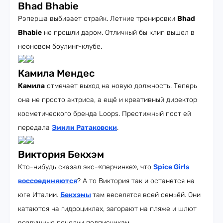
Bhad Bhabie
Рэперша выбивает страйк. Летние тренировки
Bhad
Bhabie
не прошли даром. Отличный бы клип вышел в
неоновом боулинг-клубе.
Камила Мендес
Камила
отмечает выход на новую должность. Теперь
она не просто актриса, а ещё и креативный директор
косметического бренда Loops. Престижный пост ей
передала
Эмили Ратаковски
.
Виктория Бекхэм
Кто-нибудь сказал экс-«перчинке», что
Spice Girls
воссоединяются
? А то Виктория так и останется на
юге Италии.
Бекхэмы
там веселятся всей семьёй. Они
катаются на гидроциклах, загорают на пляже и шлют
воздушные поцелуи подписчикам.