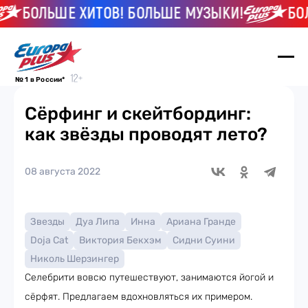
БОЛЬШЕ ХИТОВ! БОЛЬШЕ МУЗЫКИ!
БОЛЬ
№ 1 в России*
Сёрфинг и скейтбординг:
как звёзды проводят лето?
08 августа 2022
Звезды
Дуа Липа
Инна
Ариана Гранде
Doja Cat
Виктория Бекхэм
Сидни Суини
Николь Шерзингер
Селебрити вовсю путешествуют, занимаются йогой и
сёрфят. Предлагаем вдохновляться их примером.