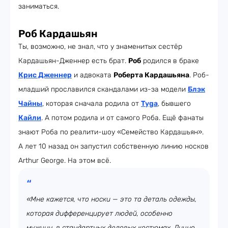
заниматься.
Роб Кардашьян
Ты, возможно, не знал, что у знаменитых сестёр
Кардашьян-Дженнер есть брат.
Роб
родился в браке
Крис Дженнер
и адвоката
Роберта Кардашьяна
. Роб-
младший прославился скандалами из-за модели
Блэк
Чайны
, которая сначала родила от
Tyga
, бывшего
Кайли
. А потом родила и от самого Роба. Ещё фанаты
знают Роба по реалити-шоу «Семейство Кардашьян».
А лет 10 назад он запустил собственную линию носков
Arthur George. На этом всё.
«Мне кажется, что носки — это та деталь одежды,
которая дифференцирует людей, особенно
мужчин, в стандартных деловых костюмах. Лично