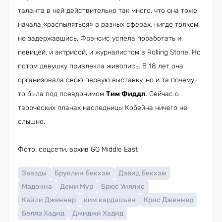
таланта в ней действительно так много, что она тоже
начала «распыляться» в разных сферах, нигде толком
не задержавшись. Фрэнсис успела поработать и
певицей, и актрисой, и журналистом в Rolling Stone. Но
потом девушку привлекла живопись. В 18 лет она
организовала свою первую выставку, но и та почему-
то была под псевдонимом
Тим Фиддл
. Сейчас о
творческих планах наследницы Кобейна ничего не
слышно.
Фото: соцсети, архив GQ Middle East
Звезды
Бруклин Бекхэм
Дэвид Бекхэм
Мадонна
Деми Мур
Брюс Уиллис
Кайли Дженнер
ким кардашьян
Крис Дженнер
Белла Хадид
Джиджи Хадид