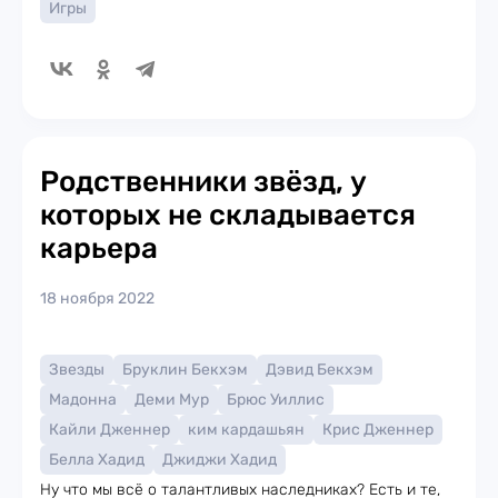
Игры
Родственники звёзд, у
которых не складывается
карьера
18 ноября 2022
Звезды
Бруклин Бекхэм
Дэвид Бекхэм
Мадонна
Деми Мур
Брюс Уиллис
Кайли Дженнер
ким кардашьян
Крис Дженнер
Белла Хадид
Джиджи Хадид
Ну что мы всё о талантливых наследниках? Есть и те,