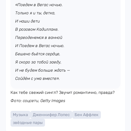
«Поедем в Вегас ночью.
Только я и ты, детка,
И наши дети
В розовом Кадиллаке.
Переоденемся в ванной
И Поедем в Вегас ночью.
Бешено бьётся сердце,
Я скоро за тобой заеду,
И не будем больше ждать —
Сойдём с ума вместе».
Как тебе свежий сингл? Звучит романтично, правда?
Фото: соцсети, Getty Images
Музыка
Дженнифер Лопес
Бен Аффлек
звёздные пары