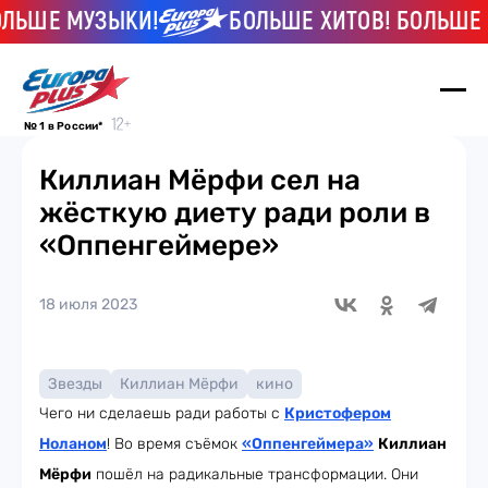
ЬШЕ МУЗЫКИ!
БОЛЬШЕ ХИТОВ! БОЛЬШЕ МУ
№ 1 в России*
Киллиан Мёрфи сел на
жёсткую диету ради роли в
«Оппенгеймере»
18 июля 2023
Звезды
Киллиан Мёрфи
кино
Чего ни сделаешь ради работы с
Кристофером
Ноланом
! Во время съёмок
«Оппенгеймера»
Киллиан
Мёрфи
пошёл на радикальные трансформации. Они