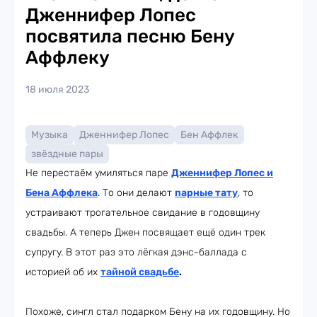
Дженнифер Лопес
посвятила песню Бену
Аффлеку
18 июля 2023
Музыка
Дженнифер Лопес
Бен Аффлек
звёздные пары
Не перестаём умиляться паре
Дженнифер Лопес и
Бена Аффлека
. То они делают
парные тату
, то
устраивают трогательное свидание в годовщину
свадьбы. А теперь Джен посвящает ещё один трек
супругу. В этот раз это лёгкая дэнс-баллада с
историей об их
тайной свадьбе
.
Похоже, сингл стал подарком Бену на их годовщину. Но