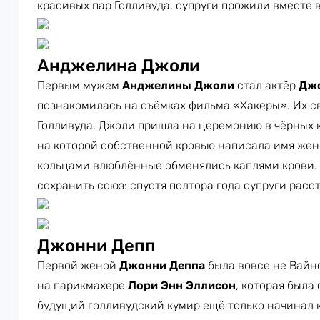
красивых пар Голливуда, супруги прожили вместе вс
Анджелина Джоли
Первым мужем
Анджелины Джоли
стал актёр
Джо
познакомилась на съёмках фильма «Хакеры». Их с
Голливуда. Джоли пришла на церемонию в чёрных 
на которой собственной кровью написала имя жен
кольцами влюблённые обменялись каплями крови. 
сохранить союз: спустя полтора года супруги расс
Джонни Депп
Первой женой
Джонни Деппа
была вовсе не Вайно
на парикмахере
Лори Энн Эллисон
, которая была 
будущий голливудский кумир ещё только начинал к