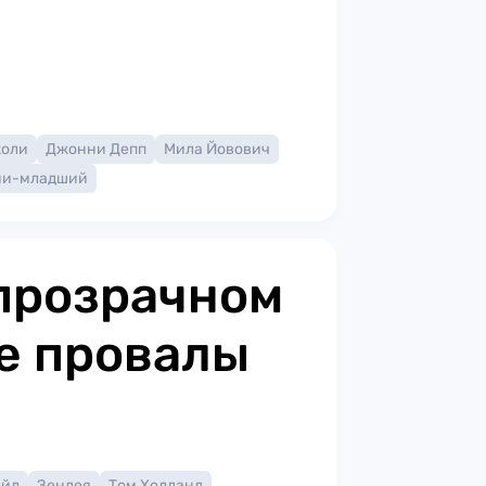
жоли
Джонни Депп
Мила Йовович
ни-младший
прозрачном
е провалы
ейл
Зендея
Том Холланд