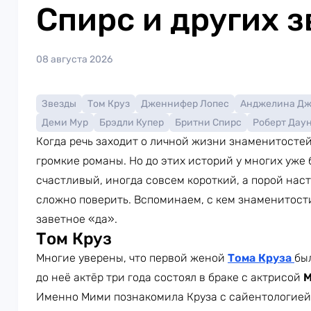
Спирс и других з
08 августа 2026
Звезды
Том Круз
Дженнифер Лопес
Анджелина Д
Деми Мур
Брэдли Купер
Бритни Спирс
Роберт Дау
Когда речь заходит о личной жизни знаменитосте
громкие романы. Но до этих историй у многих уже
счастливый, иногда совсем короткий, а порой наст
сложно поверить. Вспоминаем, с кем знаменитости
заветное «да».
Том Круз
Многие уверены, что первой женой
Тома Круза
бы
до неё актёр три года состоял в браке с актрисой
М
Именно Мими познакомила Круза с сайентологией.