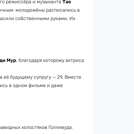
ого режиссёра и музыканта
Тао
бычным: молодожёны расписались в
расили собственными руками. Их
ди Мур
, благодаря которому актриса
а её будущему супругу — 29. Вместе
лись в одном фильме и даже
завидных холостяков Голливуда.