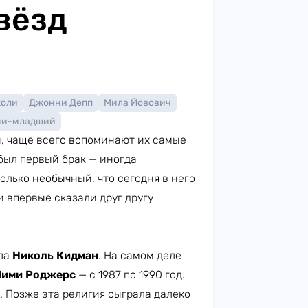
вёзд
жоли
Джонни Депп
Мила Йовович
ни-младший
й, чаще всего вспоминают их самые
 был первый брак — иногда
олько необычный, что сегодня в него
 впервые сказали друг другу
ла
Николь Кидман
. На самом деле
ими Роджерс
— с 1987 по 1990 год.
 Позже эта религия сыграла далеко