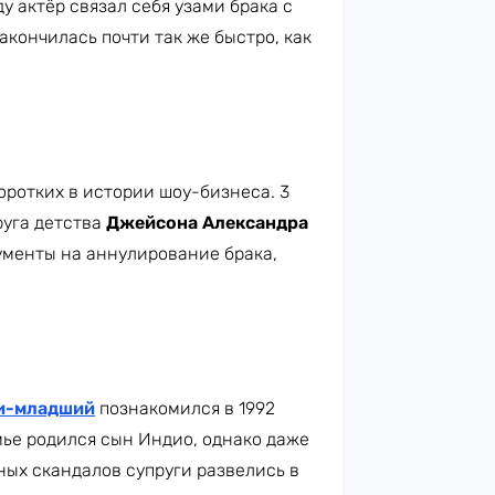
у актёр связал себя узами брака с
акончилась почти так же быстро, как
оротких в истории шоу-бизнеса. 3
руга детства
Джейсона Александра
окументы на аннулирование брака,
и-младший
познакомился в 1992
мье родился сын Индио, однако даже
ных скандалов супруги развелись в