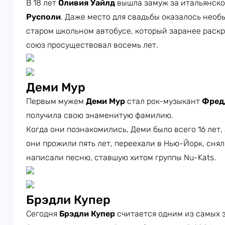
В 18 лет
Оливия Уайлд
вышла замуж за итальянск
Русполи
. Даже место для свадьбы оказалось нео
старом школьном автобусе, который заранее раск
союз просуществовал восемь лет.
Деми Мур
Первым мужем
Деми Мур
стал рок-музыкант
Фред
получила свою знаменитую фамилию.
Когда они познакомились, Деми было всего 16 лет, 
они прожили пять лет, переехали в Нью-Йорк, сня
написали песню, ставшую хитом группы Nu-Kats.
Брэдли Купер
Сегодня
Брэдли Купер
считается одним из самых 