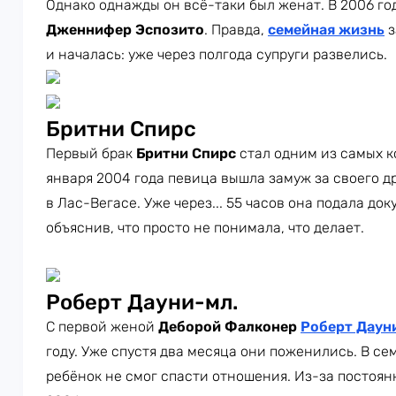
Однако однажды он всё-таки был женат. В 2006 год
Дженнифер Эспозито
. Правда,
семейная жизнь
з
и началась: уже через полгода супруги развелись.
Бритни Спирс
Первый брак
Бритни Спирс
стал одним из самых к
января 2004 года певица вышла замуж за своего д
в Лас-Вегасе. Уже через... 55 часов она подала д
объяснив, что просто не понимала, что делает.
Роберт Дауни-мл.
С первой женой
Деборой Фалконер
Роберт Даун
году. Уже спустя два месяца они поженились. В се
ребёнок не смог спасти отношения. Из-за постоян