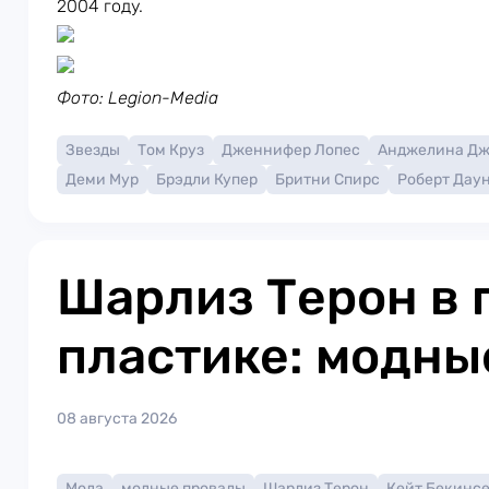
2004 году.
Фото: Legion-Media
Звезды
Том Круз
Дженнифер Лопес
Анджелина Д
Деми Мур
Брэдли Купер
Бритни Спирс
Роберт Дау
Шарлиз Терон в 
пластике: модны
08 августа 2026
Мода
модные провалы
Шарлиз Терон
Кейт Бекинс