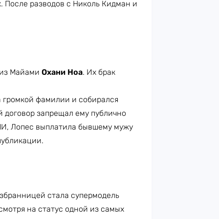
. После разводов с Николь Кидман и
 из Майами
Охани Ноа
. Их брак
а громкой фамилии и собирался
й договор запрещал ему публично
МИ, Лопес выплатила бывшему мужу
 публикации.
избранницей стала супермодель
есмотря на статус одной из самых