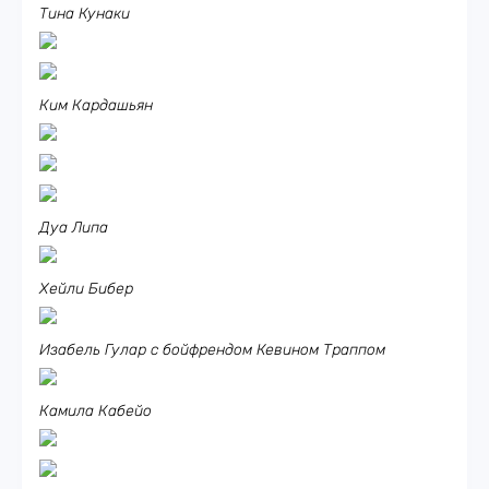
Тина Кунаки
Ким Кардашьян
Дуа Липа
Хейли Бибер
Изабель Гулар с бойфрендом Кевином Траппом
Камила Кабейо