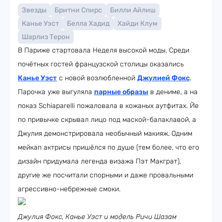
Звезды
Бритни Спирс
Билли Айлиш
Канье Уэст
Белла Хадид
Хайди Клум
Шарлиз Терон
В Париже стартовала Неделя высокой моды. Среди
почётных гостей французской столицы оказались
Канье Уэст
с новой возлюбленной
Джулией Фокс
.
Парочка уже выгуляла
парные образы
в дениме, а на
показ Schiaparelli пожаловала в кожаных аутфитах. Йе
по привычке скрывал лицо под маской-балаклавой, а
Джулия демонстрировала необычный макияж. Одним
мейкап актрисы пришёлся по душе (тем более, что его
дизайн придумала легенда визажа Пэт Макграт),
другие же посчитали спорными и даже провальными
агрессивно-небрежные смоки.
Джулия Фокс, Канье Уэст и модель Ричи Шазам