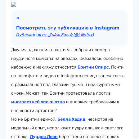
Посмотреть эту публикацию в Instagram
Публикация от 𝓙𝓾𝓵𝓲𝓪 𝓕𝓸𝔁 ☆ (@juliafox)
Джулия вдохновила нас, и мы собрали примеры
неудачного мейкапа на звёздах. Оказалось, особенно
небрежно к макияжу относится
Бритни Спирс
. Почти
на всех фото и видео в Instagram певица запечатлена
с размазанной под глазами тушью и неаккуратными
смоки. Может, так Бритни протестовала против
многолетней опеки отца
и высоким требованиям к
внешности артистов?
Но не Бритни единой.
Белла Хадид
, несмотря на
модельный опыт, использует пудру слишком светлого
оттенка.
Лурдес Леон
берёт тени во всех оттенках