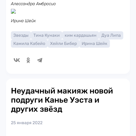
Алессандра Амбросио
Ирина Шейк
Звезды
Тина Кунаки
ким кардашьян
Дуа Липа
Камила Кабейо
Хейли Бибер
Ирина Шейк
Неудачный макияж новой
подруги Канье Уэста и
других звёзд
25 января 2022