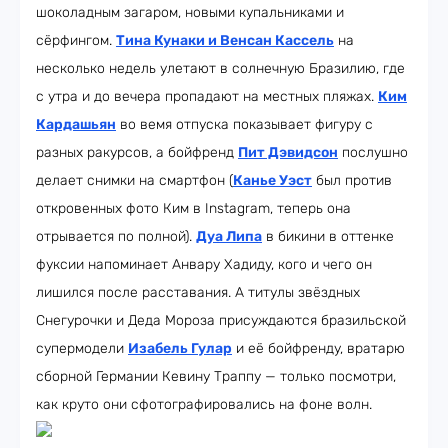
шоколадным загаром, новыми купальниками и
сёрфингом.
Тина Кунаки и Венсан Кассель
на
несколько недель улетают в солнечную Бразилию, где
с утра и до вечера пропадают на местных пляжах.
Ким
Кардашьян
во вемя отпуска показывает фигуру с
разных ракурсов, а бойфренд
Пит Дэвидсон
послушно
делает снимки на смартфон (
Канье Уэст
был против
откровенных фото Ким в Instagram, теперь она
отрывается по полной).
Дуа Липа
в бикини в оттенке
фуксии напоминает Анвару Хадиду, кого и чего он
лишился после расставания. А титулы звёздных
Снегурочки и Деда Мороза присуждаются бразильской
супермодели
Изабель Гулар
и её бойфренду, вратарю
сборной Германии Кевину Траппу — только посмотри,
как круто они сфотографировались на фоне волн.