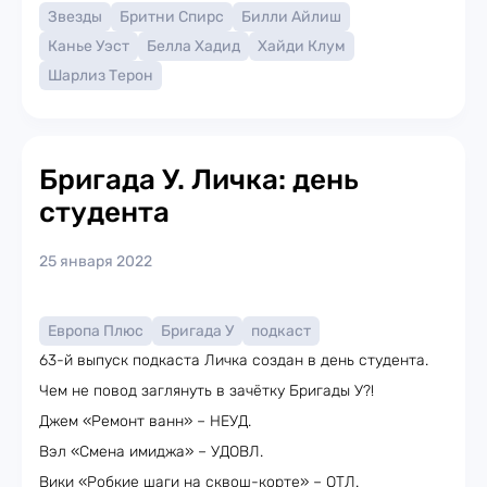
Звезды
Бритни Спирс
Билли Айлиш
Канье Уэст
Белла Хадид
Хайди Клум
Шарлиз Терон
Бригада У. Личка: день
студента
25 января 2022
Европа Плюс
Бригада У
подкаст
63-й выпуск подкаста Личка создан в день студента.
Чем не повод заглянуть в зачётку Бригады У?!
Джем «Ремонт ванн» – НЕУД.
Вэл «Смена имиджа» – УДОВЛ.
Вики «Робкие шаги на сквош-корте» – ОТЛ.