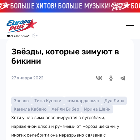
БОЛЬШЕ ХИТОВ! БОЛЬШЕ МУЗЫКИ!
БОЛЬ
№ 1 в России*
Звёзды, которые зимуют в
бикини
27 января 2022
Звезды
Тина Кунаки
ким кардашьян
Дуа Липа
Камила Кабейо
Хейли Бибер
Ирина Шейк
Хотя у нас зима ассоциируется с сугробами,
наряженной ёлкой и румяными от мороза щеками, у
многих селебрити она неразрывно связана с