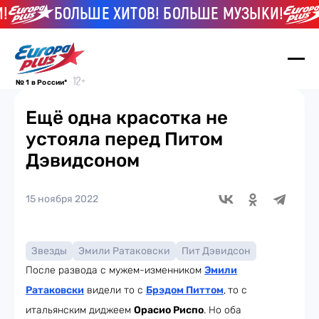
БОЛЬШЕ ХИТОВ! БОЛЬШЕ МУЗЫКИ!
№ 1 в России*
Ещё одна красотка не
устояла перед Питом
Дэвидсоном
15 ноября 2022
Звезды
Эмили Ратаковски
Пит Дэвидсон
После развода с мужем-изменником
Эмили
Ратаковски
видели то с
Брэдом Питтом
,
то с
итальянским диджеем
Орасио Риспо
. Но оба