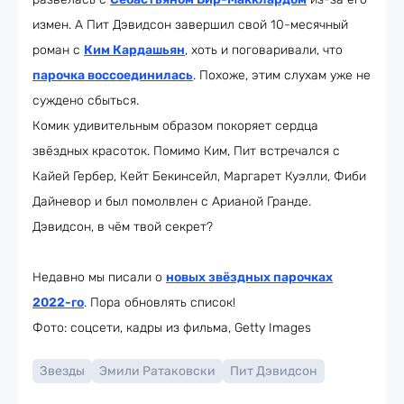
измен. А Пит Дэвидсон завершил свой 10-месячный
роман с
Ким Кардашьян
, хоть и поговаривали, что
парочка воссоединилась
. Похоже, этим слухам уже не
суждено сбыться.
Комик удивительным образом покоряет сердца
звёздных красоток. Помимо Ким, Пит встречался с
Кайей Гербер, Кейт Бекинсейл, Маргарет Куэлли, Фиби
Дайневор и был помолвлен с Арианой Гранде.
Дэвидсон, в чём твой секрет?
Недавно мы писали о
новых звёздных парочках
2022-го
. Пора обновлять список!
Фото: соцсети, кадры из фильма, Getty Images
Звезды
Эмили Ратаковски
Пит Дэвидсон