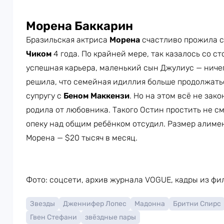
Морена Баккарин
Бразильская актриса
Морена
счастливо прожила 
Чиком
4 года. По крайней мере, так казалось со ст
успешная карьера, маленький сын Джулиус — ниче
решила, что семейная идиллия больше продолжать
супругу с
Беном Маккензи
. Но на этом всё не зак
родила от любовника. Такого Остин простить не см
опеку над общим ребёнком отсудил. Размер алиме
Морена — $20 тысяч в месяц.
Фото: соцсети, архив журнала VOGUE, кадры из фил
Звезды
Дженнифер Лопес
Мадонна
Бритни Спирс
Гвен Стефани
звёздные пары