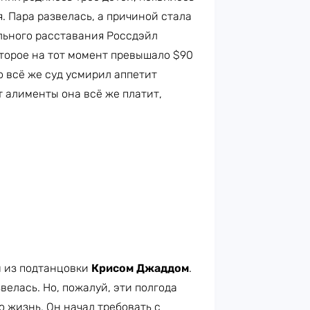
. Пара развелась, а причиной стала
ального расставания Россдэйл
оторое на тот момент превышало $90
 всё же суд усмирил аппетит
т алименты она всё же платит,
 из подтанцовки
Крисом Джаддом
.
велась. Но, пожалуй, эти полгода
 жизнь. Он начал требовать с