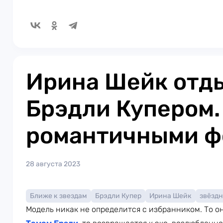
Ирина Шейк отды
Брэдли Купером.
романтичными ф
28 августа 2023
Ближе к звездам
Брэдли Купер
Ирина Шейк
звёзд
Модель никак не определится с избранником. То о