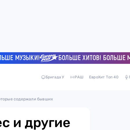
Е МУЗЫКИ!
БОЛЬШЕ ХИТОВ! БОЛЬШЕ МУЗЫ
Бригада У
РАШ
ЕвроХит Топ 40
которые содержали бывших
с и другие