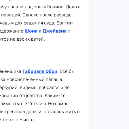
зу попали под опеку Кевина. Дело в
с певицей. Однако после развода
ючевым для решения суда. Бритни
содержание
Шона и Джейдена
и
тов на двоих детей.
анекенщика
Габриэля Обри
. Всё бы
ёнка новоиспечённый папаша
еркурий, видимо, добрался и до
ризнании отцовства. Каким-то
лименты в $16 тысяч. Но самое
ль требовал деньги, осталась жить с
 что-то нечисто.