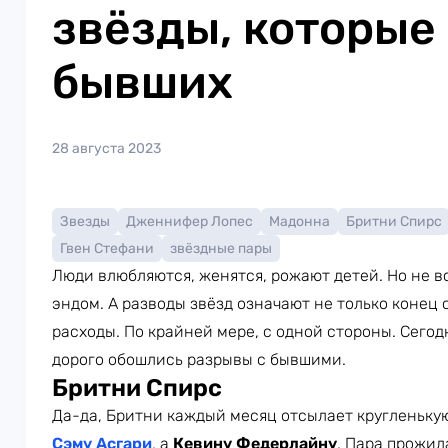
звёзды, которые
бывших
28 августа 2023
Звезды
Дженнифер Лопес
Мадонна
Бритни Спирс
Гвен Стефани
звёздные пары
Люди влюбляются, женятся, рожают детей. Но не в
эндом. А разводы звёзд означают не только конец
расходы. По крайней мере, с одной стороны. Сего
дорого обошлись разрывы с бывшими.
Бритни Спирс
Да-да, Бритни каждый месяц отсылает кругленькую
Сэму Асгари
, а
Кевину Федерлайну
. Пара прожил