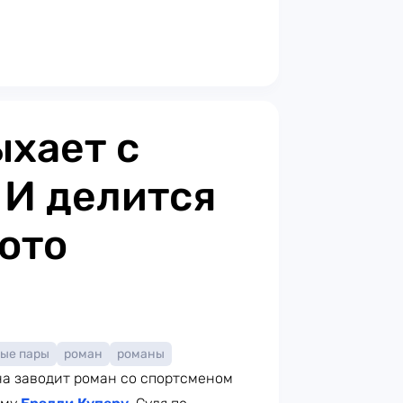
хает с
 И делится
ото
ные пары
роман
романы
на заводит роман со спортсменом