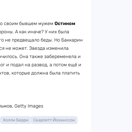
со своим бывшем мужем
Остином
ороны. А как иначе? У них была
го не предвещало беды. Но Баккарин
ся не может. Звезда изменила
ончилось. Она также забеременела и
ог и подал на развод, а потом ещё и
нтов, которые должна была платить
ьмов, Getty Images
Холли Берри
Скарлетт Йоханссон