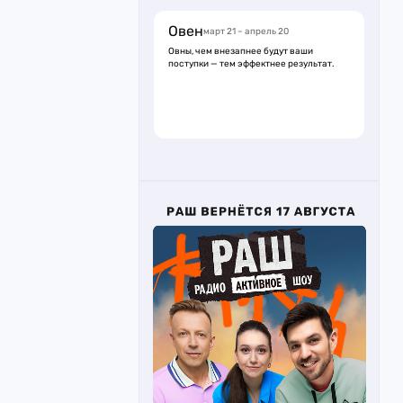
Овен
март 21 – апрель 20
Овны, чем внезапнее будут ваши
поступки — тем эффектнее результат.