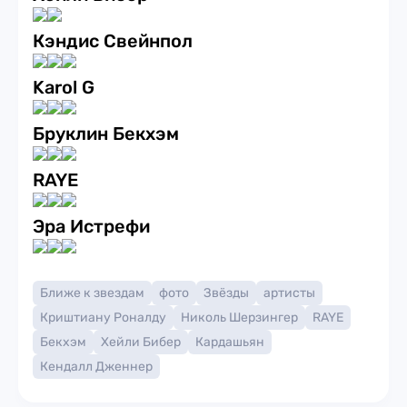
Кэндис Свейнпол
Karol G
Бруклин Бекхэм
RAYE
Эра Истрефи
Ближе к звездам
фото
Звёзды
артисты
Криштиану Роналду
Николь Шерзингер
RAYE
Бекхэм
Хейли Бибер
Кардашьян
Кендалл Дженнер