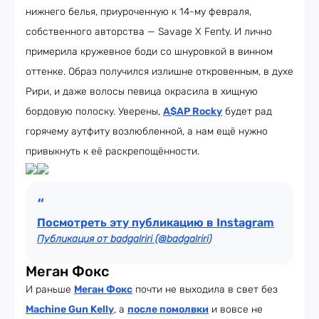
нижнего белья, приуроченную к 14-му февраля,
собственного авторства — Savage X Fenty. И лично
примерила кружевное боди со шнуровкой в винном
оттенке. Образ получился излишне откровенным, в духе
Рири, и даже волосы певица окрасила в хищную
бордовую полоску. Уверены,
A$AP Rocky
будет рад
горячему аутфиту возлюбленной, а нам ещё нужно
привыкнуть к её раскрепощённости.
Посмотреть эту публикацию в Instagram
Публикация от badgalriri (@badgalriri)
Меган Фокс
И раньше
Меган Фокс
почти не выходила в свет без
Machine Gun Kelly
, а
после помолвки
и вовсе не