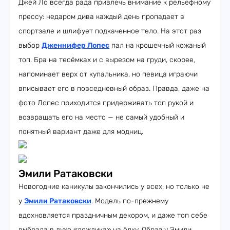
Джей Ло всегда рада привлечь внимание к рельефному
прессу: недаром дива каждый день пропадает в
спортзале и шлифует подкаченное тело. На этот раз
выбор
Дженнифер Лопес
пал на крошечный кожаный
топ. Бра на тесёмках и с вырезом на груди, скорее,
напоминает верх от купальника, но певица играючи
вписывает его в повседневный образ. Правда, даже на
фото Лопес приходится придерживать топ рукой и
возвращать его на место — не самый удобный и
понятный вариант даже для модниц.
Эмили Ратаковски
Новогодние каникулы закончились у всех, но только не
у
Эмили Ратаковски
. Модель по-прежнему
вдохновляется праздничным декором, и даже топ себе
выбрала в духе «дождика» на ёлку. Образ у Эмили