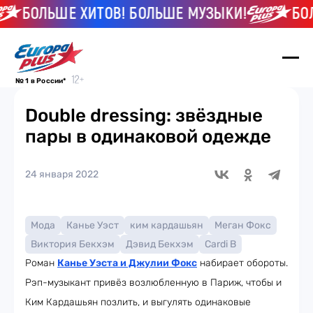
БОЛЬШЕ ХИТОВ! БОЛЬШЕ МУЗЫКИ!
БОЛЬ
№ 1 в России*
Double dressing: звёздные
пары в одинаковой одежде
24 января 2022
Мода
Канье Уэст
ким кардашьян
Меган Фокс
Виктория Бекхэм
Дэвид Бекхэм
Cardi B
Роман
Канье Уэста и Джулии Фокс
набирает обороты.
Рэп-музыкант привёз возлюбленную в Париж, чтобы и
Ким Кардашьян позлить, и выгулять одинаковые