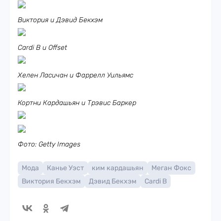
Виктория и Дэвид Бекхэм
Cardi B и Offset
Хелен Ласичан и Фаррелл Уильямс
Кортни Кардашьян и Трэвис Баркер
Фото: Getty Images
Мода
Канье Уэст
ким кардашьян
Меган Фокс
Виктория Бекхэм
Дэвид Бекхэм
Cardi B