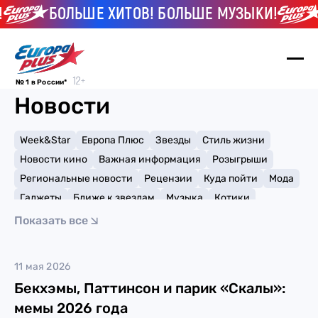
БОЛЬШЕ ХИТОВ! БОЛЬШЕ МУЗЫКИ!
№ 1 в России*
Новости
Week&Star
Европа Плюс
Звезды
Стиль жизни
Новости кино
Важная информация
Розыгрыши
Региональные новости
Рецензии
Куда пойти
Мода
Гаджеты
Ближе к звездам
Музыка
Котики
Мемы и тренды
Факты и списки
Премии
Показать все
Путешествия
Рейтинги
Игры
Бекхэм
11 мая 2026
Бекхэмы, Паттинсон и парик «Скалы»:
мемы 2026 года