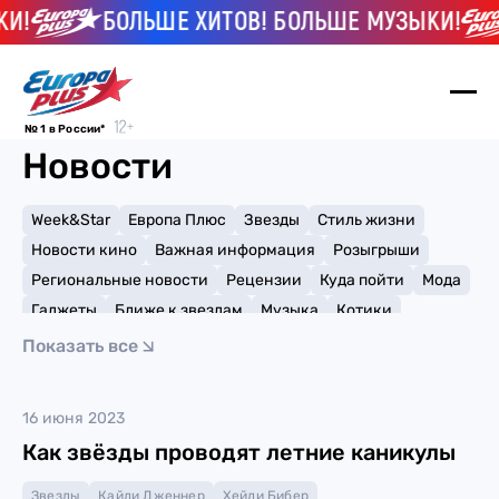
И!
БОЛЬШЕ ХИТОВ! БОЛЬШЕ МУЗЫКИ!
№ 1 в России*
Новости
Week&Star
Европа Плюс
Звезды
Стиль жизни
Новости кино
Важная информация
Розыгрыши
Региональные новости
Рецензии
Куда пойти
Мода
Гаджеты
Ближе к звездам
Музыка
Котики
Мемы и тренды
Факты и списки
Премии
Показать все
Путешествия
Рейтинги
Игры
RAYE
16 июня 2023
Как звёзды проводят летние каникулы
Звезды
Кайли Дженнер
Хейли Бибер