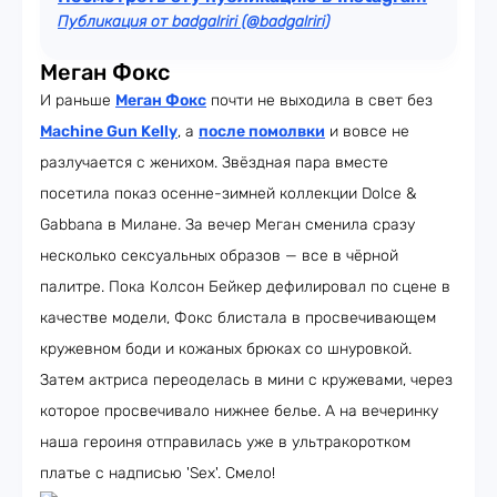
Публикация от badgalriri (@badgalriri)
Меган Фокс
И раньше
Меган Фокс
почти не выходила в свет без
Machine Gun Kelly
, а
после помолвки
и вовсе не
разлучается с женихом. Звёздная пара вместе
посетила показ осенне-зимней коллекции Dolce &
Gabbana в Милане. За вечер Меган сменила сразу
несколько сексуальных образов — все в чёрной
палитре. Пока Колсон Бейкер дефилировал по сцене в
качестве модели, Фокс блистала в просвечивающем
кружевном боди и кожаных брюках со шнуровкой.
Затем актриса переоделась в мини с кружевами, через
которое просвечивало нижнее белье. А на вечеринку
наша героиня отправилась уже в ультракоротком
платье с надписью 'Sex'. Смело!