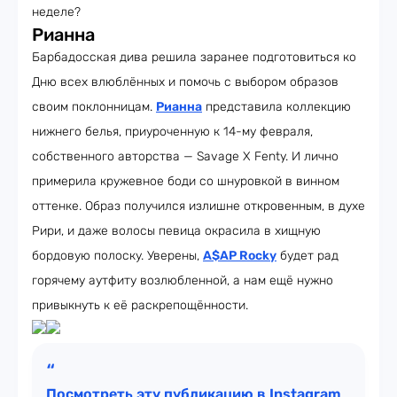
неделе?
Рианна
Барбадосская дива решила заранее подготовиться ко
Дню всех влюблённых и помочь с выбором образов
своим поклонницам.
Рианна
представила коллекцию
нижнего белья, приуроченную к 14-му февраля,
собственного авторства — Savage X Fenty. И лично
примерила кружевное боди со шнуровкой в винном
оттенке. Образ получился излишне откровенным, в духе
Рири, и даже волосы певица окрасила в хищную
бордовую полоску. Уверены,
A$AP Rocky
будет рад
горячему аутфиту возлюбленной, а нам ещё нужно
привыкнуть к её раскрепощённости.
Посмотреть эту публикацию в Instagram