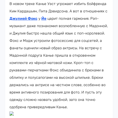
В новом треке Канье Уэст угрожает избить бойфренда
Ким Кардашьян, Пита Дэвидсона. А вот в отношениях с
Джулией Фокс
у
Йе
царит полная гармония. Рэп-
музыкант даже познакомил возлюбленную с Мадонной,
и Джулия быстро нашла общий язык с поп-королевой.
Фокс и Мэдж устроили фотосессию для соцсетей, а
фанаты оценили новый образ актрисы. На встречу с
Мадонной подруга Канье пришла в откровенном
комплекте из чёрной матовой кожи. Кроп-топ с
рукавами-перчатками Фокс объединила с брюками в
облипку и полусапогами на высокой шпильке. Брюки
держались на актрисе на честном слове, особенно во
время активного позирования для фото. И пусть эту
одежду сложно назвать удобной, зато она точно
одобрена привередливым Канье.