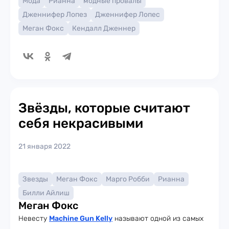
Мода
Рианна
модные провалы
Дженнифер Лопез
Дженнифер Лопес
Меган Фокс
Кендалл Дженнер
Звёзды, которые считают
себя некрасивыми
21 января 2022
Звезды
Меган Фокс
Марго Робби
Рианна
Билли Айлиш
Меган Фокс
Невесту
Machine Gun Kelly
называют одной из самых