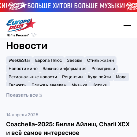
И!
БОЛЬШЕ ХИТОВ! БОЛЬШЕ МУЗЫКИ!
№ 1 в России*
Новости
Week&Star
Европа Плюс
Звезды
Стиль жизни
Новости кино
Важная информация
Розыгрыши
Региональные новости
Рецензии
Куда пойти
Мода
Гаджеты
Ближе к звездам
Музыка
Котики
Мемы и тренды
Факты и списки
Премии
Показать все
Путешествия
Рейтинги
Игры
фестиваль
14 апреля 2025
Coachella-2025: Билли Айлиш, Charli XCX
и всё самое интересное