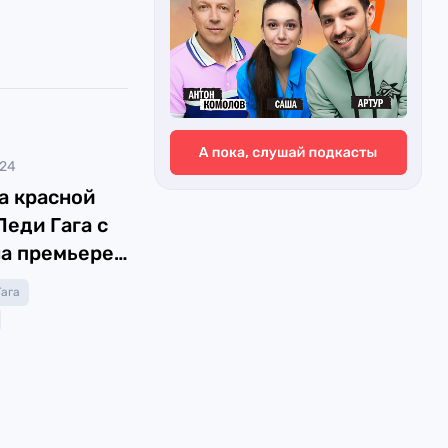
024
а красной
Леди Гага с
а премьере
Гага