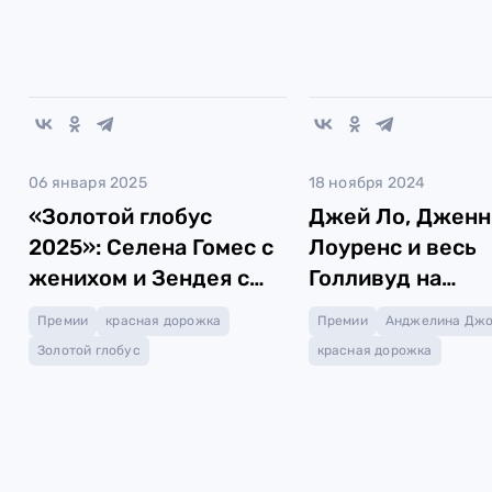
06 января 2025
18 ноября 2024
«Золотой глобус
Джей Ло, Джен
2025»: Селена Гомес с
Лоуренс и весь
женихом и Зендея с
Голливуд на
кольцом
церемонии Gove
Премии
красная дорожка
Премии
Анджелина Дж
Awards 2024
Золотой глобус
красная дорожка