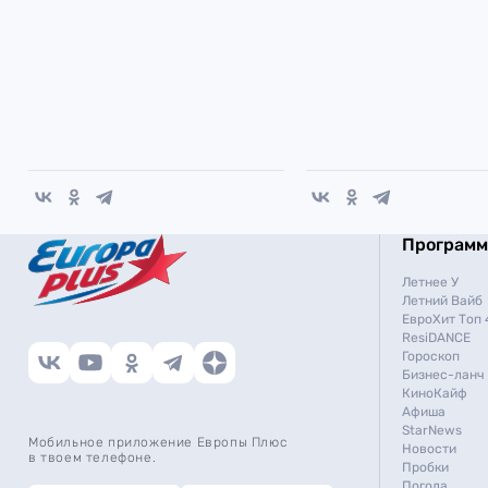
Програм
Летнее У
Летний Вайб
ЕвроХит Топ 
ResiDANCE
Гороскоп
Бизнес-ланч
КиноКайф
Афиша
StarNews
Мобильное приложение Европы Плюс
Новости
в твоем телефоне.
Пробки
Погода