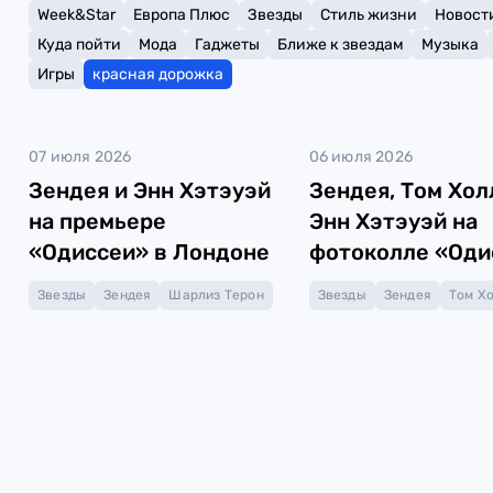
Week&Star
Европа Плюс
Звезды
Стиль жизни
Новост
Куда пойти
Мода
Гаджеты
Ближе к звездам
Музыка
Игры
красная дорожка
07 июля 2026
06 июля 2026
Зендея и Энн Хэтэуэй
Зендея, Том Хол
на премьере
Энн Хэтэуэй на
«Одиссеи» в Лондоне
фотоколле «Оди
Звезды
Зендея
Шарлиз Терон
Звезды
Зендея
Том Х