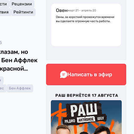
сти
Рецензии
Овен
март 21 – апрель 20
твия
Рейтинги
Овны, за короткий промежуток времени
вы сделаете огромную часть работы.
5
лазам, но
 Бен Аффлек
 красной
Написать в эфир
м
ес
Бен Аффлек