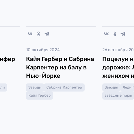
10 октября 2024
26 сентября 2
нифер
Кайя Гербер и Сабрина
Поцелуи н
Карпентер на балу в
дорожке: 
Нью-Йорке
женихом н
rnors
в Лондоне
оли
Звезды
Сабрина Карпентер
Звезды
Леди 
Кайя Гербер
звёздные пары