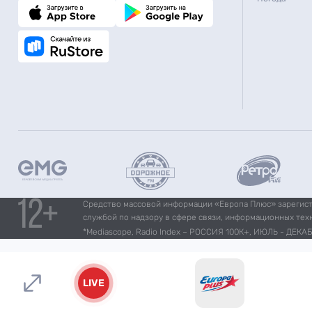
Средство массовой информации «Европа Плюс» зарегистр
службой по надзору в сфере связи, информационных тех
*Mediascope, Radio Index – РОССИЯ 100К+, ИЮЛЬ - ДЕКАБР
LIVE