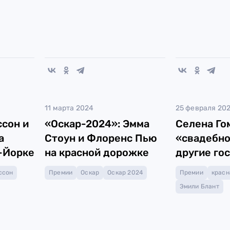
11 марта 2024
25 февраля 20
сон и
«Оскар-2024»: Эмма
Селена Го
а
Стоун и Флоренс Пью
«свадебно
-Йорке
на красной дорожке
другие го
Awards 20
ссон
Премии
Оскар
Оскар 2024
Премии
красн
Эмили Блант