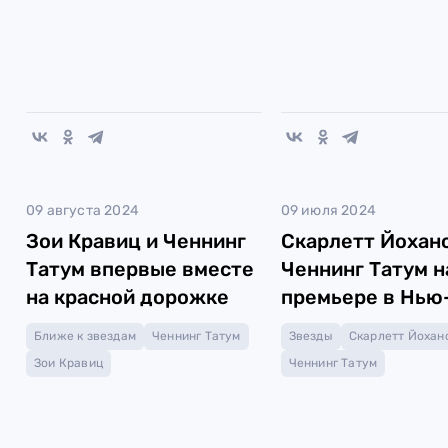
09 августа 2024
09 июля 2024
Зои Кравиц и Ченнинг
Скарлетт Йоханс
Татум впервые вместе
Ченнинг Татум н
на красной дорожке
премьере в Нью
Ближе к звездам
Ченнинг Татум
Звезды
Скарлетт Йохан
Зои Кравиц
Ченнинг Татум