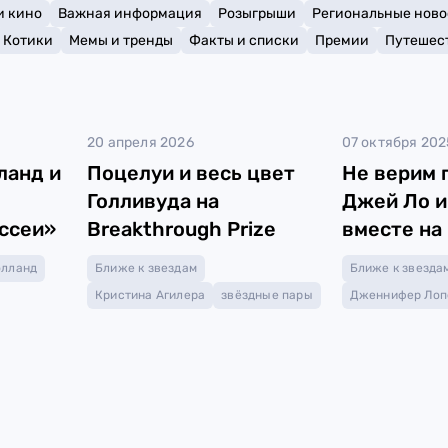
и кино
Важная информация
Розыгрыши
Региональные ново
Котики
Мемы и тренды
Факты и списки
Премии
Путешес
20 апреля 2026
07 октября 202
ланд и
Поцелуи и весь цвет
Не верим г
Голливуда на
Джей Ло и
ссеи»
Breakthrough Prize
вместе на
дорожке
олланд
Ближе к звездам
Ближе к звезда
Кристина Агилера
звёздные пары
Дженнифер Лоп