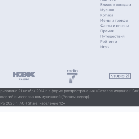
Ближе к звездам
Музыка
Котики
Мемы и тренды
Факты и списки
Премии
Путешествия
Рейтинги
Игры
ировано 21 ноября 2014 г. в форме распространения «Сетевое издание». Св
нологий и массовых коммуникаций (Роскомнадзор).
Ь 2025 г., AQH Share, население 12+