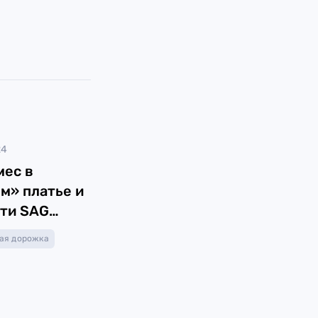
24
мес в
м» платье и
сти SAG
24
ая дорожка